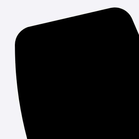
Gå
til
indholdet