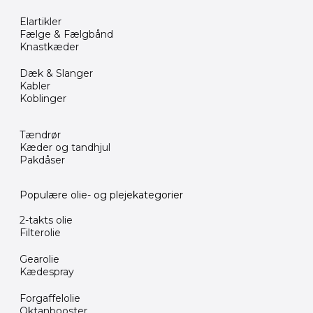
Elartikler
Fælge & Fælgbånd
Knastkæder
Dæk & Slanger
Kabler
Koblinger
Tændrør
Kæder og tandhjul
Pakdåser
Populære olie- og plejekategorier
2-takts olie
Filterolie
Gearolie
Kædespray
Forgaffelolie
Oktanbooster