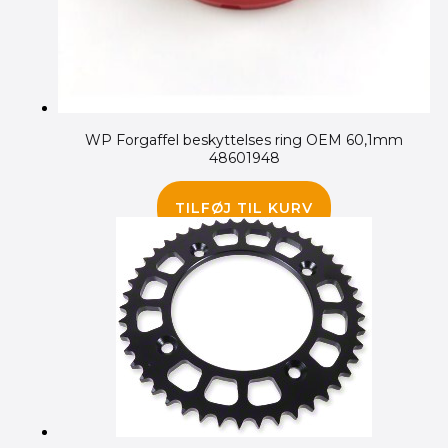
WP Forgaffel beskyttelses ring OEM 60,1mm
48601948
75.00
kr.
TILFØJ TIL KURV