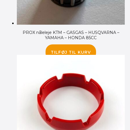
PROX nåleleje KTM – GASGAS – HUSQVARNA –
YAMAHA – HONDA 85CC
95.00
kr.
TILFØJ TIL KURV