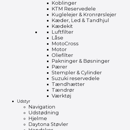
Koblinger
KTM Reservedele
Kuglelejer & Kronrørslejer
Kæder, Led & Tandhjul
Kædekit
Luftfilter
Låse
MotoCross
Motor
Oliefilter
Pakninger & Bøsninger
Pærer
Stempler & Cylinder
Suzuki reservedele
Tændhætter
Tændrør
Værktøj
Udstyr
Navigation
Udstødning
Hjelme
Daytona Støvler