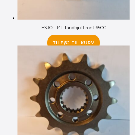
ESJOT 14T Tandhjul Front 65CC
95.00
kr.
TILFØJ TIL KURV