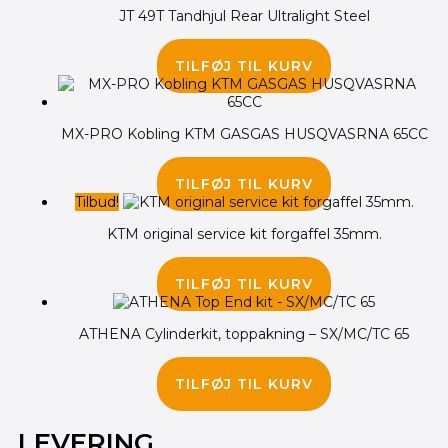
JT 49T Tandhjul Rear Ultralight Steel
225.00
kr.
TILFØJ TIL KURV
MX-PRO Kobling KTM GASGAS HUSQVASRNA 65CC
320.00
kr.
TILFØJ TIL KURV
Tilbud!
KTM original service kit forgaffel 35mm.
395.00
kr.
355.00
kr.
TILFØJ TIL KURV
ATHENA Cylinderkit, toppakning – SX/MC/TC 65
350.00
kr.
TILFØJ TIL KURV
LEVERING