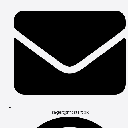
isager@mcstart.dk