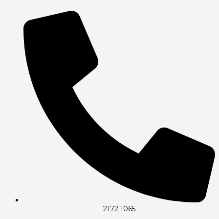
Gå
til
indholdet
2172 1065