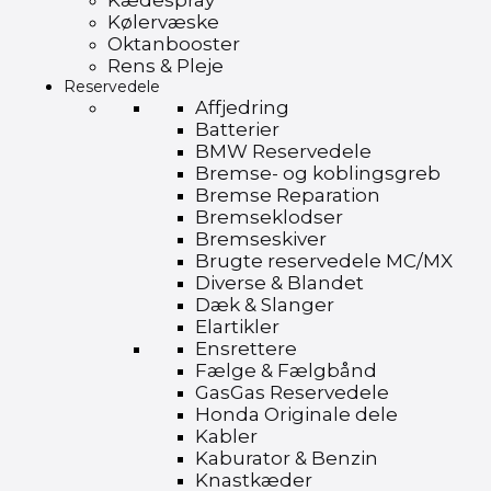
Kædespray
Kølervæske
Oktanbooster
Rens & Pleje
Reservedele
Affjedring
Batterier
BMW Reservedele
Bremse- og koblingsgreb
Bremse Reparation
Bremseklodser
Bremseskiver
Brugte reservedele MC/MX
Diverse & Blandet
Dæk & Slanger
Elartikler
Ensrettere
Fælge & Fælgbånd
GasGas Reservedele
Honda Originale dele
Kabler
Kaburator & Benzin
Knastkæder