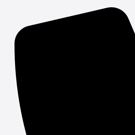
Gå
til
indholdet