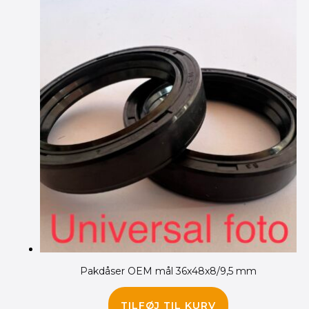
Pakdåser OEM mål 36x48x8/9,5 mm
135.00
kr.
TILFØJ TIL KURV