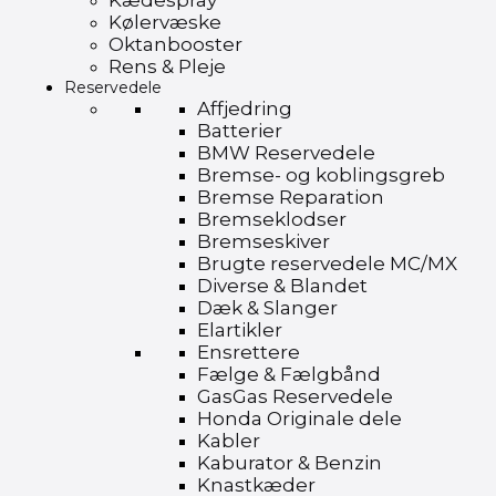
Kædespray
Kølervæske
Oktanbooster
Rens & Pleje
Reservedele
Affjedring
Batterier
BMW Reservedele
Bremse- og koblingsgreb
Bremse Reparation
Bremseklodser
Bremseskiver
Brugte reservedele MC/MX
Diverse & Blandet
Dæk & Slanger
Elartikler
Ensrettere
Fælge & Fælgbånd
GasGas Reservedele
Honda Originale dele
Kabler
Kaburator & Benzin
Knastkæder