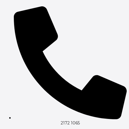
Gå
til
indholdet
2172 1065