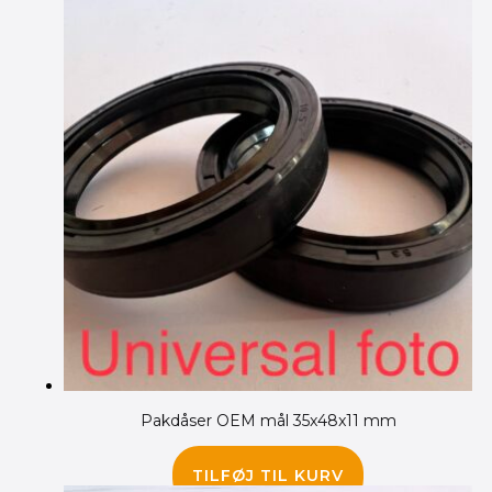
Pakdåser OEM mål 35x48x11 mm
65.00
kr.
TILFØJ TIL KURV