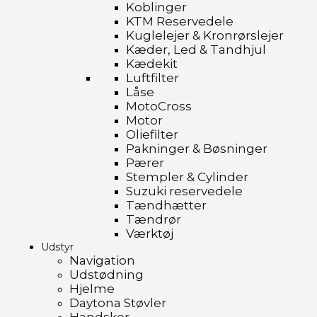
Koblinger
KTM Reservedele
Kuglelejer & Kronrørslejer
Kæder, Led & Tandhjul
Kædekit
Luftfilter
Låse
MotoCross
Motor
Oliefilter
Pakninger & Bøsninger
Pærer
Stempler & Cylinder
Suzuki reservedele
Tændhætter
Tændrør
Værktøj
Udstyr
Navigation
Udstødning
Hjelme
Daytona Støvler