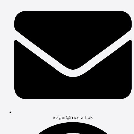
isager@mcstart.dk