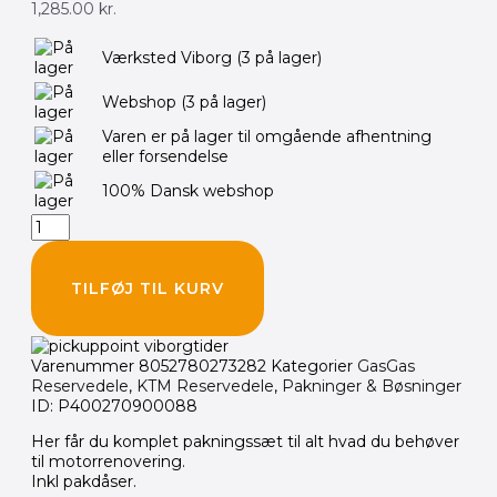
1,285.00
kr.
Komplet
Værksted Viborg
(3 på lager)
ATHENA
pakningssæt
Webshop
(3 på lager)
KTM
GAS
Varen er på lager til omgående afhentning
HUSQ
eller forsendelse
85cc
antal
100% Dansk webshop
TILFØJ TIL KURV
Varenummer
8052780273282
Kategorier
GasGas
Reservedele
,
KTM Reservedele
,
Pakninger & Bøsninger
ID: P400270900088
Her får du komplet pakningssæt til alt hvad du behøver
til motorrenovering.
Inkl pakdåser.