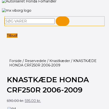
Søg
Tilbud!
Forside
/
Reservedele
/
Knastkæder
/ KNASTKÆDE
HONDA CRF250R 2006-2009
KNASTKÆDE HONDA
CRF250R 2006-2009
Den
Den
690.00
kr.
595.00
kr.
oprindelige
aktuelle
pris
pris