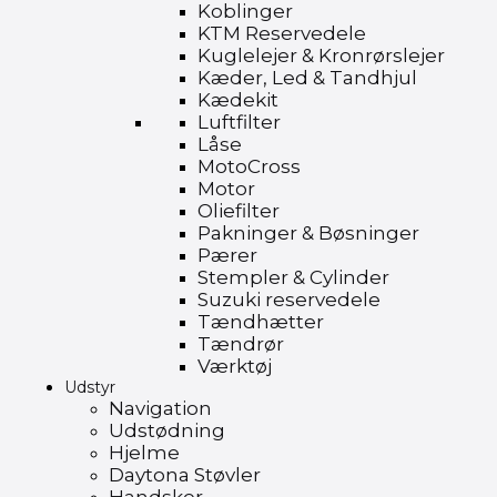
Koblinger
KTM Reservedele
Kuglelejer & Kronrørslejer
Kæder, Led & Tandhjul
Kædekit
Luftfilter
Låse
MotoCross
Motor
Oliefilter
Pakninger & Bøsninger
Pærer
Stempler & Cylinder
Suzuki reservedele
Tændhætter
Tændrør
Værktøj
Udstyr
Navigation
Udstødning
Hjelme
Daytona Støvler