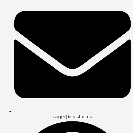
isager@mcstart.dk