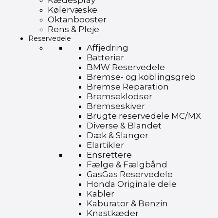
Kædespray
Kølervæske
Oktanbooster
Rens & Pleje
Reservedele
Affjedring
Batterier
BMW Reservedele
Bremse- og koblingsgreb
Bremse Reparation
Bremseklodser
Bremseskiver
Brugte reservedele MC/MX
Diverse & Blandet
Dæk & Slanger
Elartikler
Ensrettere
Fælge & Fælgbånd
GasGas Reservedele
Honda Originale dele
Kabler
Kaburator & Benzin
Knastkæder