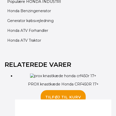
Populære HONDA INDUSTRI
Honda Benzingenerator
Generator købsvejledning
Honda ATV Forhandler
Honda ATV Traktor
Den
Den
oprindelige
aktuelle
RELATEREDE VARER
pris
pris
var:
er:
750.00 kr..
695.00 kr..
PROX knastkæde Honda CRF450R 17+
725.00
kr.
TILFØJ TIL KURV