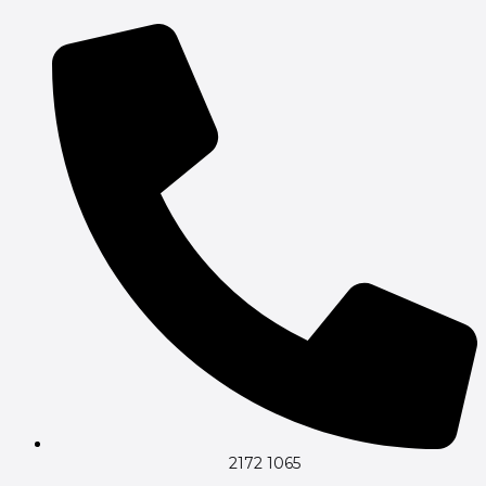
Gå
til
indholdet
2172 1065