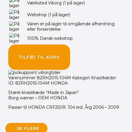
var:
er:
Værksted Viborg
(1 på lager)
690.00 kr..
595.00 kr..
Webshop
(1 på lager)
Varen er på lager til omgående afhentning
eller forsendelse
100% Dansk webshop
TILFØJ TIL KURV
Varenummer
82RH2015-104M
Kategori
Knastkæder
ID: 82RH2015-104M HONDA
Stærk knastkæde “Made in Japan”
Borg warner – OEM HONDA
Passer til HONDA CRF250R. 104 led. Årg 2006 – 2009
SE FLERE