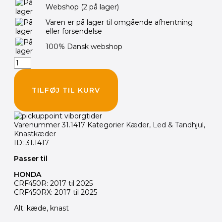
Webshop
(2 på lager)
CRF450R
17+
Varen er på lager til omgående afhentning
antal
eller forsendelse
100% Dansk webshop
TILFØJ TIL KURV
Varenummer
31.1417
Kategorier
Kæder, Led & Tandhjul
,
Knastkæder
ID: 31.1417
Passer til
HONDA
CRF450R: 2017 til 2025
CRF450RX: 2017 til 2025
Alt: kæde, knast