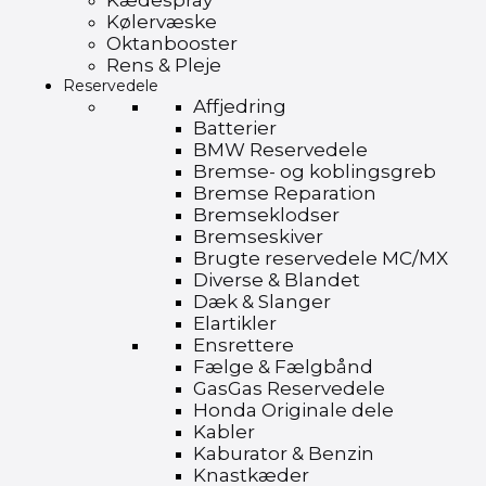
Kædespray
Kølervæske
Oktanbooster
Rens & Pleje
Reservedele
Affjedring
Batterier
BMW Reservedele
Bremse- og koblingsgreb
Bremse Reparation
Bremseklodser
Bremseskiver
Brugte reservedele MC/MX
Diverse & Blandet
Dæk & Slanger
Elartikler
Ensrettere
Fælge & Fælgbånd
GasGas Reservedele
Honda Originale dele
Kabler
Kaburator & Benzin
Knastkæder