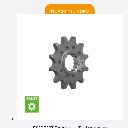
85.00
kr.
TILFØJ TIL KURV
ESJOT 12T Tandhjul – KTM Motocross