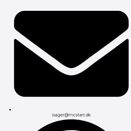
isager@mcstart.dk