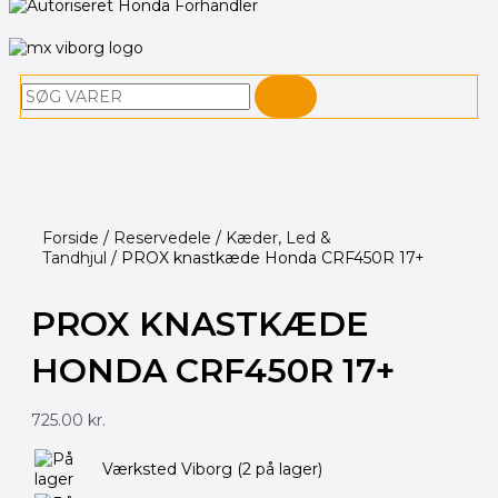
Søg
Forside
/
Reservedele
/
Kæder, Led &
Tandhjul
/ PROX knastkæde Honda CRF450R 17+
PROX KNASTKÆDE
HONDA CRF450R 17+
725.00
kr.
PROX
Værksted Viborg
(2 på lager)
knastkæde
Honda