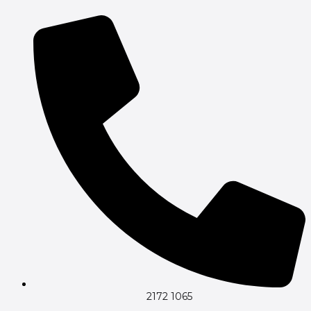
Gå
til
indholdet
2172 1065