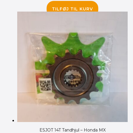
530.00
kr.
375.00
kr.
TILFØJ TIL KURV
ESJOT 14T Tandhjul – Honda MX