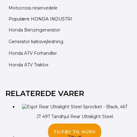
Motocross reservedele
Populære HONDA INDUSTRI
Honda Benzingenerator
Generator købsvejledning
Honda ATV Forhandler
Honda ATV Traktor
Den
Den
Den
Den
Den
Den
Den
Den
oprindelige
oprindelige
oprindelige
oprindelige
aktuelle
aktuelle
aktuelle
aktuelle
RELATEREDE VARER
pris
pris
pris
pris
pris
pris
pris
pris
var:
var:
var:
var:
er:
er:
er:
er:
530.00 kr..
690.00 kr..
100.00 kr..
100.00 kr..
75.00 kr..
75.00 kr..
375.00 kr..
495.00 kr..
JT 49T Tandhjul Rear Ultralight Steel
225.00
kr.
TILFØJ TIL KURV