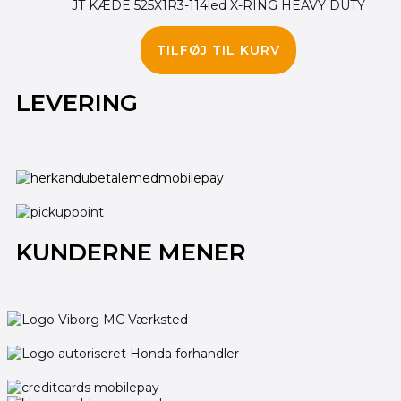
JT KÆDE 525X1R3-114led X-RING HEAVY DUTY
720.00
kr.
TILFØJ TIL KURV
LEVERING
KUNDERNE MENER