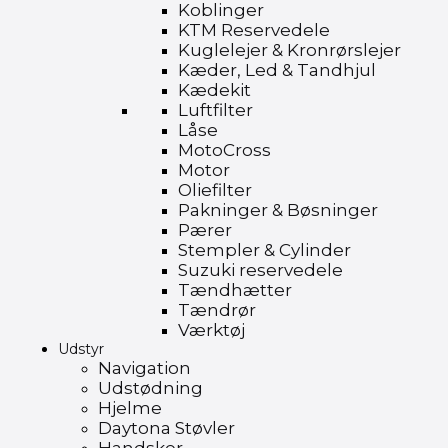
Koblinger
KTM Reservedele
Kuglelejer & Kronrørslejer
Kæder, Led & Tandhjul
Kædekit
Luftfilter
Låse
MotoCross
Motor
Oliefilter
Pakninger & Bøsninger
Pærer
Stempler & Cylinder
Suzuki reservedele
Tændhætter
Tændrør
Værktøj
Udstyr
Navigation
Udstødning
Hjelme
Daytona Støvler