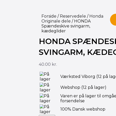
Forside
/
Reservedele
/
Honda
Originale dele
/ HONDA
Spændeskive svingarm,
kædeglider
HONDA SPÆNDES
SVINGARM, KÆDE
40.00
kr.
HONDA
Værksted Viborg
(12 på lag
Spændeskive
svingarm,
Webshop
(12 på lager)
kædeglider
antal
Varen er på lager til omgå
forsendelse
100% Dansk webshop