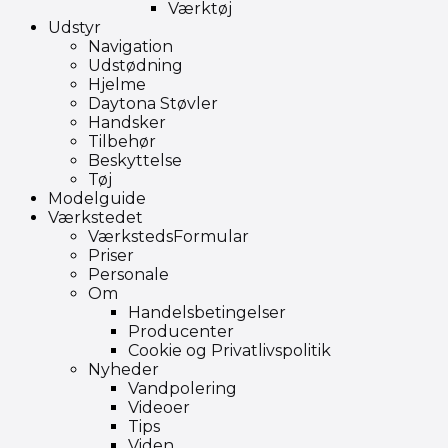
Værktøj
Udstyr
Navigation
Udstødning
Hjelme
Daytona Støvler
Handsker
Tilbehør
Beskyttelse
Tøj
Modelguide
Værkstedet
VærkstedsFormular
Priser
Personale
Om
Handelsbetingelser
Producenter
Cookie og Privatlivspolitik
Nyheder
Vandpolering
Videoer
Tips
Viden