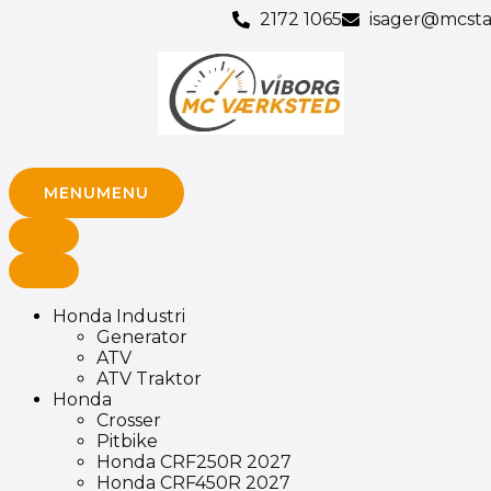
Gå
2172 1065
isager@mcsta
til
indholdet
MENU
MENU
Honda Industri
Generator
ATV
ATV Traktor
Honda
Crosser
Pitbike
Honda CRF250R 2027
Honda CRF450R 2027