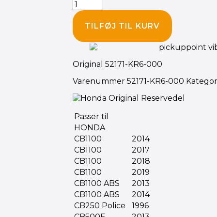
TILFØJ TIL KURV
Original 52171-KR6-000
Varenummer
52171-KR6-000
Kategor
Passer til
HONDA
CB1100
2014
CB1100
2017
CB1100
2018
CB1100
2019
CB1100 ABS
2013
CB1100 ABS
2014
CB250 Police
1996
CB500F
2013