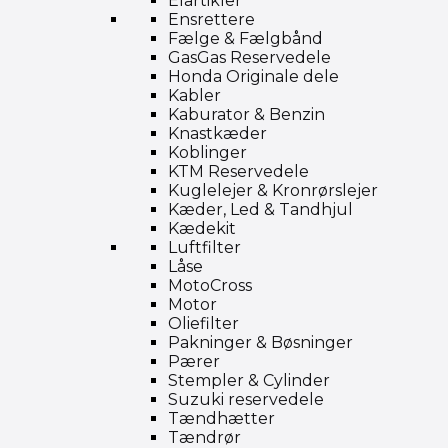
Elartikler
Ensrettere
Fælge & Fælgbånd
GasGas Reservedele
Honda Originale dele
Kabler
Kaburator & Benzin
Knastkæder
Koblinger
KTM Reservedele
Kuglelejer & Kronrørslejer
Kæder, Led & Tandhjul
Kædekit
Luftfilter
Låse
MotoCross
Motor
Oliefilter
Pakninger & Bøsninger
Pærer
Stempler & Cylinder
Suzuki reservedele
Tændhætter
Tændrør