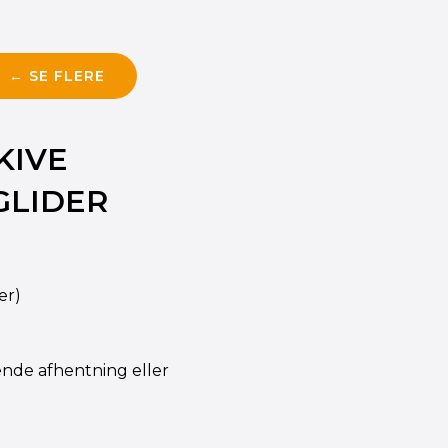
← SE FLERE
KIVE
GLIDER
er)
ende afhentning eller