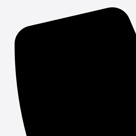
Gå
til
indholdet