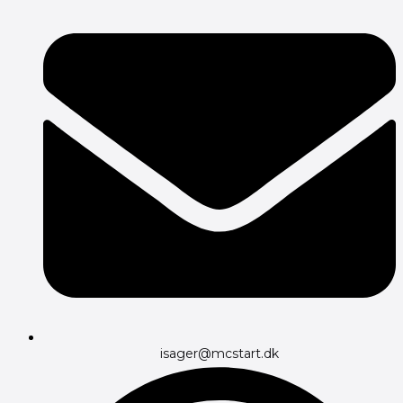
isager@mcstart.dk