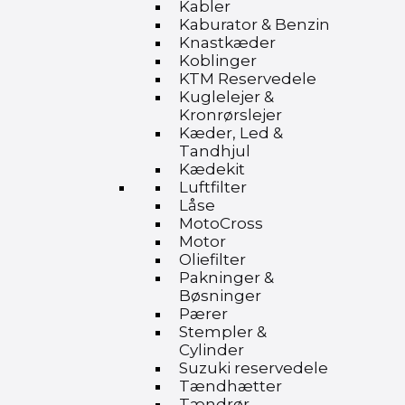
Kabler
Kaburator & Benzin
Knastkæder
Koblinger
KTM Reservedele
Kuglelejer &
Kronrørslejer
Kæder, Led &
Tandhjul
Kædekit
Luftfilter
Låse
MotoCross
Motor
Oliefilter
Pakninger &
Bøsninger
Pærer
Stempler &
Cylinder
Suzuki reservedele
Tændhætter
Tændrør