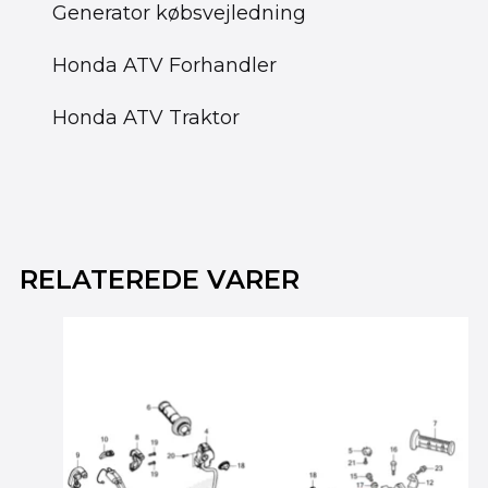
Generator købsvejledning
Honda ATV Forhandler
Honda ATV Traktor
Den
Den
oprindelige
aktuelle
RELATEREDE VARER
pris
pris
var:
er:
2,695.00 kr..
2,195.00 kr..