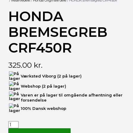
/
Reservedele
/
Honda Originale dele
/ HONDA Bremsegreb CRF450R
HONDA
BREMSEGREB
CRF450R
325.00
kr.
HONDA
Værksted Viborg
(2 på lager)
Bremsegreb
CRF450R
Webshop
(2 på lager)
antal
Varen er på lager til omgående afhentning eller
forsendelse
100% Dansk webshop