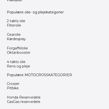
Pakdåser
Populære olie- og plejekategorier
2-takts olie
Filterolie
Gearolie
Kædespray
Forgaffelolie
Oktanbooster
4-takts olie
Rens og pleje
Populære MOTOCROSSKATEGORIER
Crosser
Pitbike
Honda Reservedele
GasGas reservedele