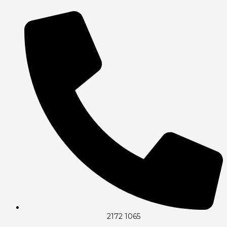
Gå
til
indholdet
2172 1065