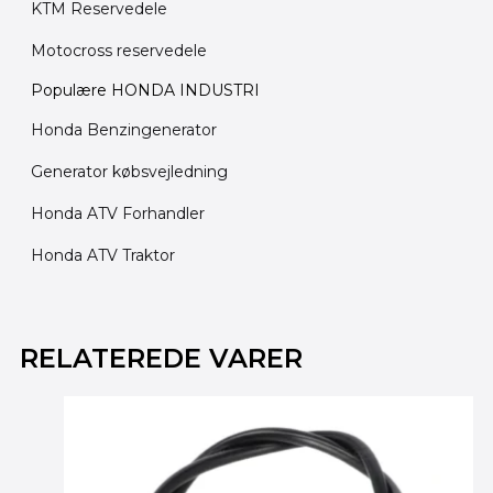
KTM Reservedele
Motocross reservedele
Populære HONDA INDUSTRI
Honda Benzingenerator
Generator købsvejledning
Honda ATV Forhandler
Honda ATV Traktor
Den
Den
Den
Den
oprindelige
oprindelige
aktuelle
aktuelle
RELATEREDE VARER
pris
pris
pris
pris
var:
var:
er:
er:
2,695.00 kr..
2,695.00 kr..
2,195.00 kr..
2,195.00 kr..