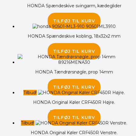
HONDA Spændeskive svingarm, kædeglider
40.00
kr.
TILFØJ TIL KURV
HONDA Spændeskive kobling, 18x32x2 mm
50.00
kr.
TILFØJ TIL KURV
HONDA Tændrørsnøgle, prop 14mm
245.00
kr.
TILFØJ TIL KURV
Tilbud!
HONDA Original Køler CRF450R Højre.
2,695.00
kr.
2,195.00
kr.
TILFØJ TIL KURV
Tilbud!
HONDA Original Køler CRF450R Venstre.