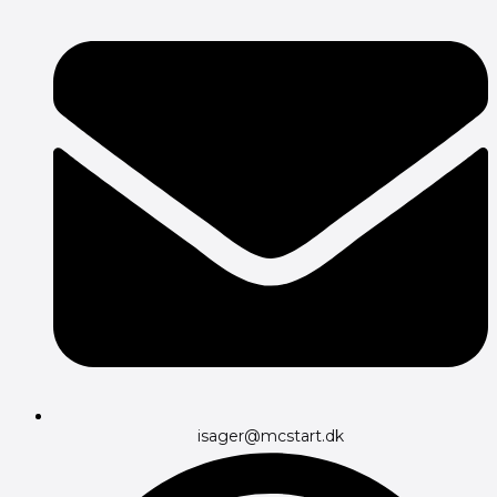
isager@mcstart.dk