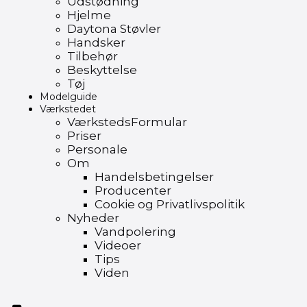
Udstødning
Hjelme
Daytona Støvler
Handsker
Tilbehør
Beskyttelse
Tøj
Modelguide
Værkstedet
VærkstedsFormular
Priser
Personale
Om
Handelsbetingelser
Producenter
Cookie og Privatlivspolitik
Nyheder
Vandpolering
Videoer
Tips
Viden