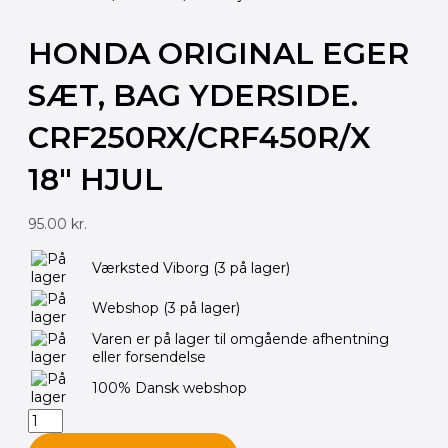
HONDA ORIGINAL EGER
SÆT, BAG YDERSIDE.
CRF250RX/CRF450R/X
18″ HJUL
95.00
kr.
HONDA
Værksted Viborg
(3 på lager)
Original
Eger
Webshop
(3 på lager)
Sæt,
Bag
Varen er på lager til omgående afhentning
Yderside.
eller forsendelse
CRF250RX/CRF450R/X
18"
100% Dansk webshop
Hjul
antal