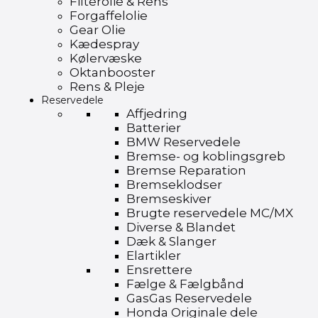
Filterolie & Rens
Forgaffelolie
Gear Olie
Kædespray
Kølervæske
Oktanbooster
Rens & Pleje
Reservedele
Affjedring
Batterier
BMW Reservedele
Bremse- og koblingsgreb
Bremse Reparation
Bremseklodser
Bremseskiver
Brugte reservedele MC/MX
Diverse & Blandet
Dæk & Slanger
Elartikler
Ensrettere
Fælge & Fælgbånd
GasGas Reservedele
Honda Originale dele