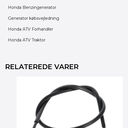
Honda Benzingenerator
Generator købsvejledning
Honda ATV Forhandler
Honda ATV Traktor
Den
Den
oprindelige
aktuelle
RELATEREDE VARER
pris
pris
var:
er:
2,695.00 kr..
2,195.00 kr..