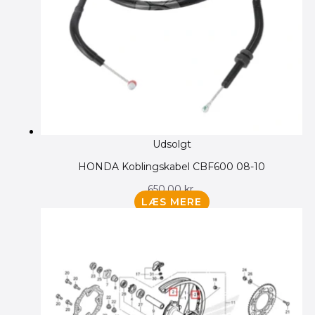
Udsolgt
HONDA Koblingskabel CBF600 08-10
650.00
kr.
LÆS MERE