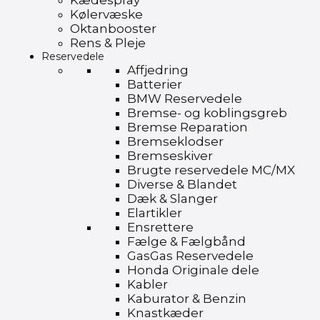
Kædespray
Kølervæske
Oktanbooster
Rens & Pleje
Reservedele
Affjedring
Batterier
BMW Reservedele
Bremse- og koblingsgreb
Bremse Reparation
Bremseklodser
Bremseskiver
Brugte reservedele MC/MX
Diverse & Blandet
Dæk & Slanger
Elartikler
Ensrettere
Fælge & Fælgbånd
GasGas Reservedele
Honda Originale dele
Kabler
Kaburator & Benzin
Knastkæder