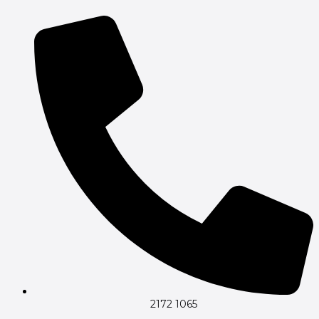
Gå
til
indholdet
2172 1065