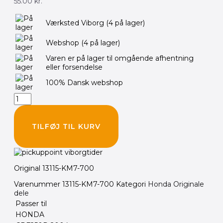
55.00
kr.
HONDA
Værksted Viborg
(4 på lager)
Clips,
stempelpind,
Webshop
(4 på lager)
16mm
antal
Varen er på lager til omgående afhentning
eller forsendelse
100% Dansk webshop
TILFØJ TIL KURV
Original 13115-KM7-700
Varenummer
13115-KM7-700
Kategori
Honda Originale
dele
Passer til
HONDA