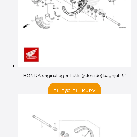
HONDA original eger 1 stk. (yderside) baghjul 19″
80.00
kr.
TILFØJ TIL KURV