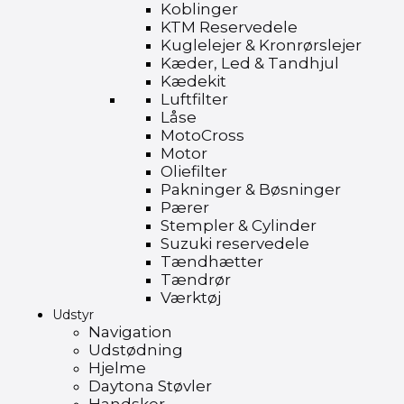
Koblinger
KTM Reservedele
Kuglelejer & Kronrørslejer
Kæder, Led & Tandhjul
Kædekit
Luftfilter
Låse
MotoCross
Motor
Oliefilter
Pakninger & Bøsninger
Pærer
Stempler & Cylinder
Suzuki reservedele
Tændhætter
Tændrør
Værktøj
Udstyr
Navigation
Udstødning
Hjelme
Daytona Støvler