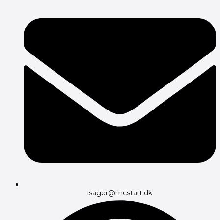
isager@mcstart.dk