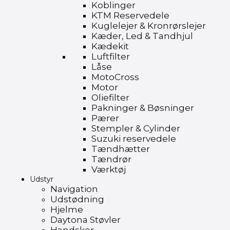
Koblinger
KTM Reservedele
Kuglelejer & Kronrørslejer
Kæder, Led & Tandhjul
Kædekit
Luftfilter
Låse
MotoCross
Motor
Oliefilter
Pakninger & Bøsninger
Pærer
Stempler & Cylinder
Suzuki reservedele
Tændhætter
Tændrør
Værktøj
Udstyr
Navigation
Udstødning
Hjelme
Daytona Støvler