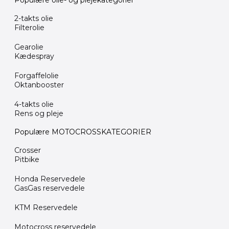
Populære olie- og plejekategorier
2-takts olie
Filterolie
Gearolie
Kædespray
Forgaffelolie
Oktanbooster
4-takts olie
Rens og pleje
Populære MOTOCROSSKATEGORIER
Crosser
Pitbike
Honda Reservedele
GasGas reservedele
KTM Reservedele
Motocross reservedele