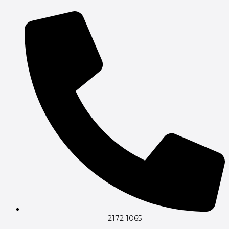
Gå
til
indholdet
2172 1065