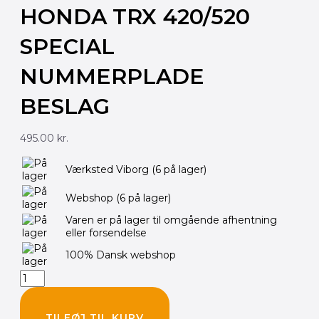
HONDA TRX 420/520
SPECIAL
NUMMERPLADE
BESLAG
495.00
kr.
Honda
Værksted Viborg
(6 på lager)
TRX
420/520
Webshop
(6 på lager)
special
nummerplade
Varen er på lager til omgående afhentning
beslag
eller forsendelse
antal
100% Dansk webshop
TILFØJ TIL KURV