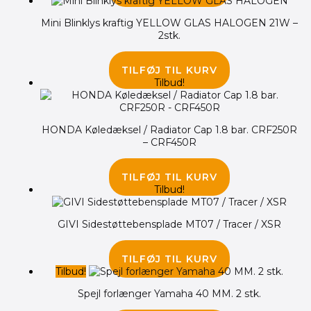
Mini Blinklys kraftig YELLOW GLAS HALOGEN 21W –
2stk.
165.00
kr.
TILFØJ TIL KURV
Tilbud!
HONDA Køledæksel / Radiator Cap 1.8 bar. CRF250R
– CRF450R
285.00
kr.
195.00
kr.
TILFØJ TIL KURV
Tilbud!
GIVI Sidestøttebensplade MT07 / Tracer / XSR
410.00
kr.
355.00
kr.
TILFØJ TIL KURV
Tilbud!
Spejl forlænger Yamaha 40 MM. 2 stk.