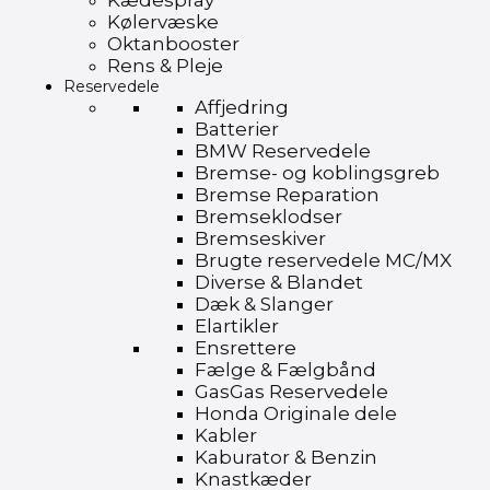
Kædespray
Kølervæske
Oktanbooster
Rens & Pleje
Reservedele
Affjedring
Batterier
BMW Reservedele
Bremse- og koblingsgreb
Bremse Reparation
Bremseklodser
Bremseskiver
Brugte reservedele MC/MX
Diverse & Blandet
Dæk & Slanger
Elartikler
Ensrettere
Fælge & Fælgbånd
GasGas Reservedele
Honda Originale dele
Kabler
Kaburator & Benzin
Knastkæder