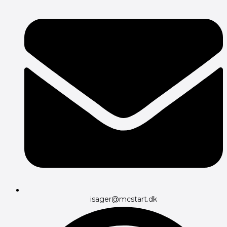
isager@mcstart.dk