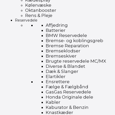
Kædespray
Kølervæske
Oktanbooster
Rens & Pleje
Reservedele
Affjedring
Batterier
BMW Reservedele
Bremse- og koblingsgreb
Bremse Reparation
Bremseklodser
Bremseskiver
Brugte reservedele MC/MX
Diverse & Blandet
Dæk & Slanger
Elartikler
Ensrettere
Fælge & Fælgbånd
GasGas Reservedele
Honda Originale dele
Kabler
Kaburator & Benzin
Knastkæder