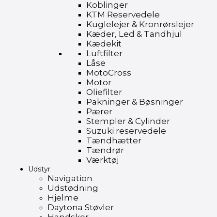
Koblinger
KTM Reservedele
Kuglelejer & Kronrørslejer
Kæder, Led & Tandhjul
Kædekit
Luftfilter
Låse
MotoCross
Motor
Oliefilter
Pakninger & Bøsninger
Pærer
Stempler & Cylinder
Suzuki reservedele
Tændhætter
Tændrør
Værktøj
Udstyr
Navigation
Udstødning
Hjelme
Daytona Støvler