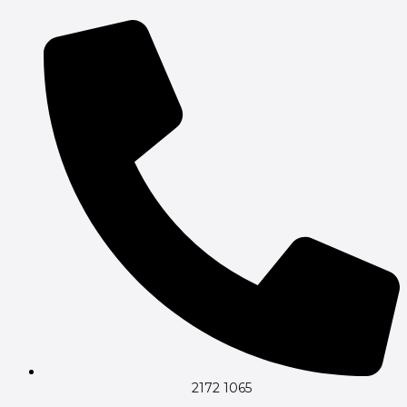
Gå
til
indholdet
2172 1065