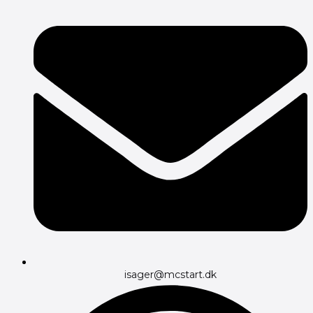
isager@mcstart.dk