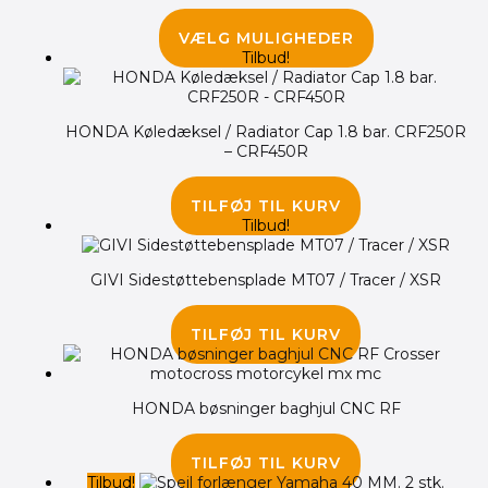
1,250.00
kr.
1,045.00
kr.
VÆLG MULIGHEDER
Tilbud!
HONDA Køledæksel / Radiator Cap 1.8 bar. CRF250R
– CRF450R
285.00
kr.
195.00
kr.
TILFØJ TIL KURV
Tilbud!
GIVI Sidestøttebensplade MT07 / Tracer / XSR
410.00
kr.
355.00
kr.
TILFØJ TIL KURV
HONDA bøsninger baghjul CNC RF
95.00
kr.
TILFØJ TIL KURV
Tilbud!