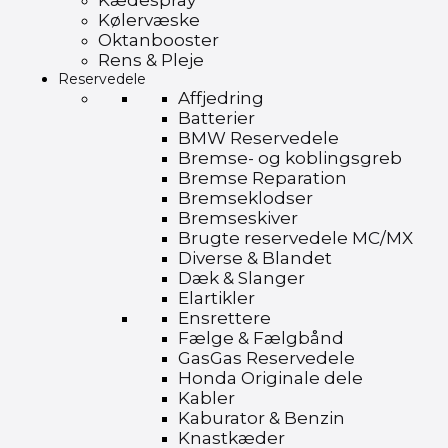
Kædespray
Kølervæske
Oktanbooster
Rens & Pleje
Reservedele
Affjedring
Batterier
BMW Reservedele
Bremse- og koblingsgreb
Bremse Reparation
Bremseklodser
Bremseskiver
Brugte reservedele MC/MX
Diverse & Blandet
Dæk & Slanger
Elartikler
Ensrettere
Fælge & Fælgbånd
GasGas Reservedele
Honda Originale dele
Kabler
Kaburator & Benzin
Knastkæder