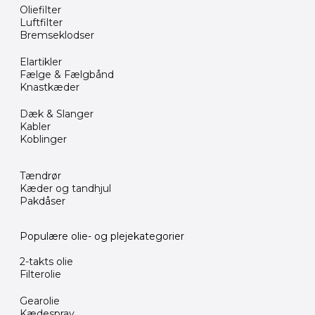
Oliefilter
Luftfilter
Bremseklodser
Elartikler
Fælge & Fælgbånd
Knastkæder
Dæk & Slanger
Kabler
Koblinger
Tændrør
Kæder og tandhjul
Pakdåser
Populære olie- og plejekategorier
2-takts olie
Filterolie
Gearolie
Kædespray