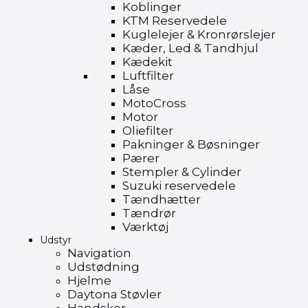
Koblinger
KTM Reservedele
Kuglelejer & Kronrørslejer
Kæder, Led & Tandhjul
Kædekit
Luftfilter
Låse
MotoCross
Motor
Oliefilter
Pakninger & Bøsninger
Pærer
Stempler & Cylinder
Suzuki reservedele
Tændhætter
Tændrør
Værktøj
Udstyr
Navigation
Udstødning
Hjelme
Daytona Støvler