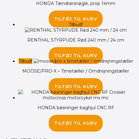
HONDA Tændrørsnøgle, prop 14mm
245.00
kr.
TILFØJ TIL KURV
Tilbud!
RENTHAL STYRPUDE Rød 240 mm / 24 cm
240.00
kr.
190.00
kr.
TILFØJ TIL KURV
Tilbud!
MOOSE/PRO-X – Timetæller / Omdrejningstæller
315.00
kr.
265.00
kr.
TILFØJ TIL KURV
HONDA bøsninger baghjul CNC RF
95.00
kr.
TILFØJ TIL KURV