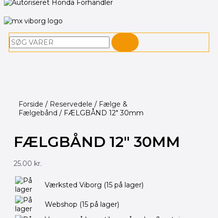
Søg
Forside
/
Reservedele
/
Fælge &
Fælgebånd
/ FÆLGBÅND 12″ 30mm
FÆLGBÅND 12″ 30MM
25.00
kr.
FÆLGBÅND
Værksted Viborg
(15 på lager)
12"
30mm
Webshop
(15 på lager)
antal