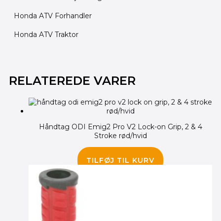
Honda ATV Forhandler
Honda ATV Traktor
Den
Den
Den
Den
oprindelige
oprindelige
aktuelle
aktuelle
RELATEREDE VARER
pris
pris
pris
pris
var:
var:
er:
er:
315.00 kr..
240.00 kr..
265.00 kr..
190.00 kr..
Håndtag ODI Emig2 Pro V2 Lock-on Grip, 2 & 4
Stroke rød/hvid
255.00
kr.
TILFØJ TIL KURV