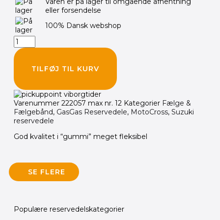
Varen er på lager til omgående afhentning
eller forsendelse
100% Dansk webshop
TILFØJ TIL KURV
Varenummer
222057 max nr. 12
Kategorier
Fælge &
Fælgebånd
,
GasGas Reservedele
,
MotoCross
,
Suzuki
reservedele
God kvalitet i “gummi” meget fleksibel
SE FLERE
Populære reservedelskategorier