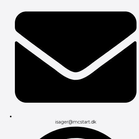
isager@mcstart.dk