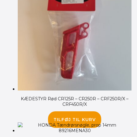
KÆDESTYR Rød CR125R – CR250R – CRF250R/X –
CRF450R/X
135.00
kr.
TILFØJ TIL KURV