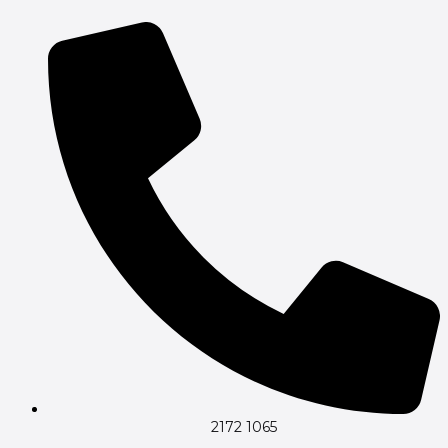
Gå
til
indholdet
2172 1065