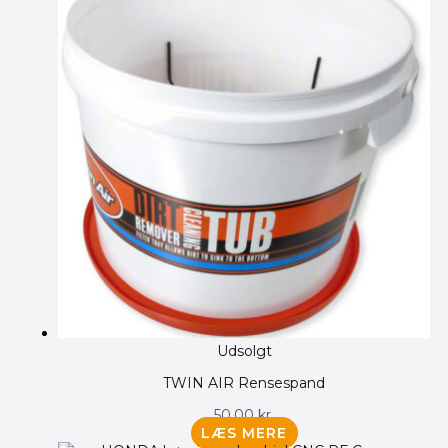
Udsolgt
TWIN AIR Rensespand
50.00
kr.
LÆS MERE