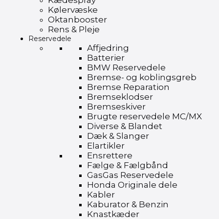
Kædespray
Kølervæske
Oktanbooster
Rens & Pleje
Reservedele
Affjedring
Batterier
BMW Reservedele
Bremse- og koblingsgreb
Bremse Reparation
Bremseklodser
Bremseskiver
Brugte reservedele MC/MX
Diverse & Blandet
Dæk & Slanger
Elartikler
Ensrettere
Fælge & Fælgbånd
GasGas Reservedele
Honda Originale dele
Kabler
Kaburator & Benzin
Knastkæder