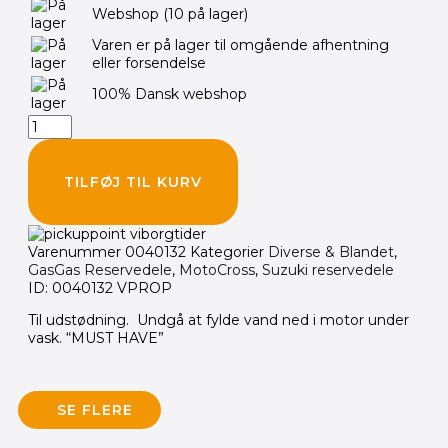
Webshop
(10 på lager)
2.
&
Varen er på lager til omgående afhentning
4.
eller forsendelse
takt
-
100% Dansk webshop
18-
34
MM
antal
TILFØJ TIL KURV
Varenummer
0040132
Kategorier
Diverse & Blandet
,
GasGas Reservedele
,
MotoCross
,
Suzuki reservedele
ID: 0040132 VPROP
Til udstødning. Undgå at fylde vand ned i motor under
vask. “MUST HAVE”
SE FLERE