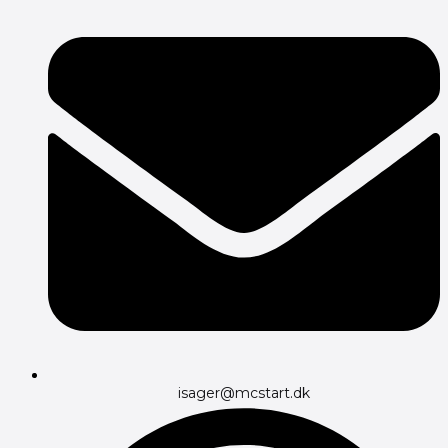
isager@mcstart.dk