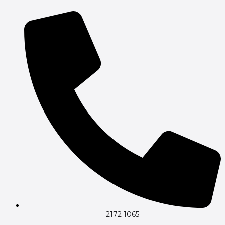
Gå
til
indholdet
2172 1065