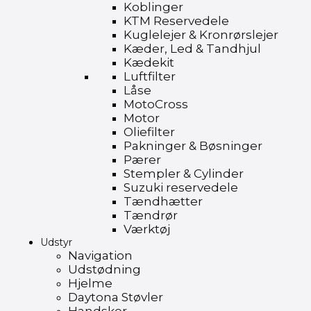
Koblinger
KTM Reservedele
Kuglelejer & Kronrørslejer
Kæder, Led & Tandhjul
Kædekit
Luftfilter
Låse
MotoCross
Motor
Oliefilter
Pakninger & Bøsninger
Pærer
Stempler & Cylinder
Suzuki reservedele
Tændhætter
Tændrør
Værktøj
Udstyr
Navigation
Udstødning
Hjelme
Daytona Støvler