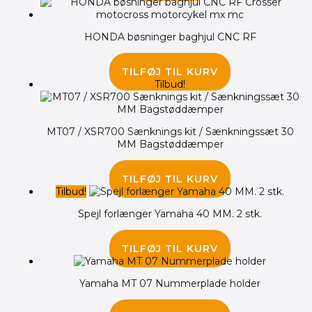
HONDA bøsninger baghjul CNC RF
95.00
kr.
TILFØJ TIL KURV
Tilbud!
MT07 / XSR700 Sænknings kit / Sænkningssæt 30
MM Bagstøddæmper
1,295.00
kr.
795.00
kr.
TILFØJ TIL KURV
Tilbud!
Spejl forlænger Yamaha 40 MM. 2 stk.
195.00
kr.
145.00
kr.
TILFØJ TIL KURV
Yamaha MT 07 Nummerplade holder
1,875.00
kr.