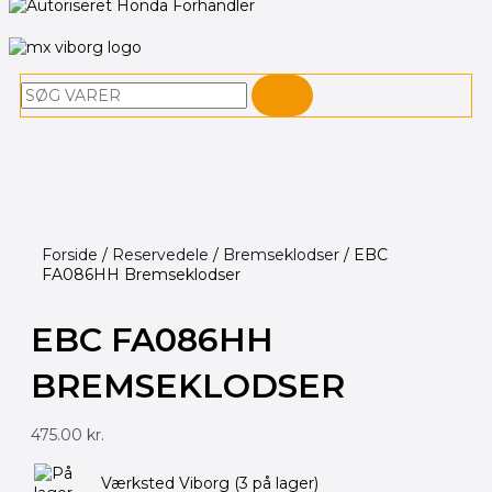
Søg
Forside
/
Reservedele
/
Bremseklodser
/ EBC
FA086HH Bremseklodser
EBC FA086HH
BREMSEKLODSER
475.00
kr.
EBC
Værksted Viborg
(3 på lager)
FA086HH