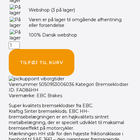
Bremseklodser
Webshop
(3 på lager)
antal
Varen er på lager til omgående afhentning
eller forsendelse
100% Dansk webshop
TILFØJ TIL KURV
Varenummer
5050953006036
Kategori
Bremseklodser
ID: FA086HH
Varemærke:
EBC Brakes
Super kvalitets bremseklodser fra EBC.
Kraftig Sinter bremseklods. EBC HH-
bremsebelægningen er en højkvalitets sintret
metalbelægning, der er specielt udviklet til maksimal
bremseeffekt på motorcykler.
Mærkningen HH står for den højeste friktionsklasse i
henhold til SAE J661 – den garanterer fremragende