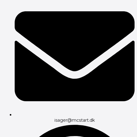
isager@mcstart.dk