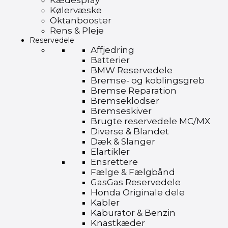
Kædespray
Kølervæske
Oktanbooster
Rens & Pleje
Reservedele
Affjedring
Batterier
BMW Reservedele
Bremse- og koblingsgreb
Bremse Reparation
Bremseklodser
Bremseskiver
Brugte reservedele MC/MX
Diverse & Blandet
Dæk & Slanger
Elartikler
Ensrettere
Fælge & Fælgbånd
GasGas Reservedele
Honda Originale dele
Kabler
Kaburator & Benzin
Knastkæder