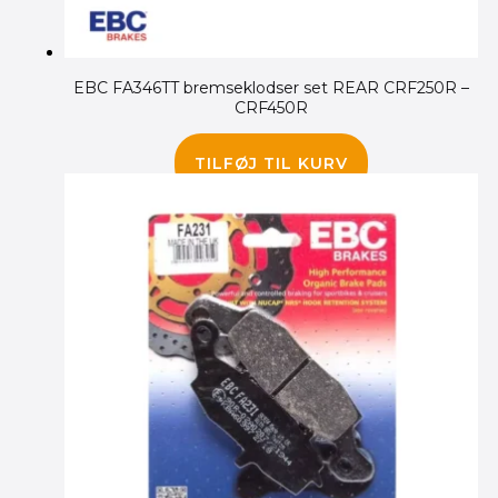
EBC FA346TT bremseklodser set REAR CRF250R –
CRF450R
150.00
kr.
TILFØJ TIL KURV