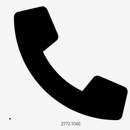
Gå
til
indholdet
2172 1065