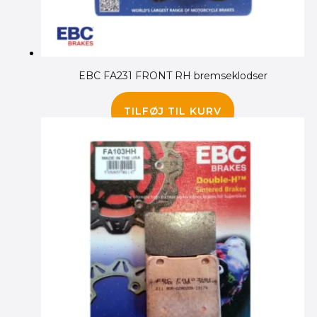
EBC FA231 FRONT RH bremseklodser
245.00
kr.
TILFØJ TIL KURV