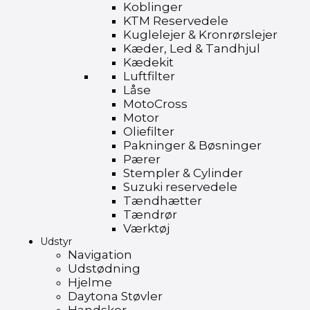
Koblinger
KTM Reservedele
Kuglelejer & Kronrørslejer
Kæder, Led & Tandhjul
Kædekit
Luftfilter
Låse
MotoCross
Motor
Oliefilter
Pakninger & Bøsninger
Pærer
Stempler & Cylinder
Suzuki reservedele
Tændhætter
Tændrør
Værktøj
Udstyr
Navigation
Udstødning
Hjelme
Daytona Støvler