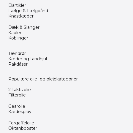
Elartikler
Fælge & Fælgbånd
Knastkæder
Dæk & Slanger
Kabler
Koblinger
Tændrør
Kæder og tandhjul
Pakdåser
Populære olie- og plejekategorier
2-takts olie
Filterolie
Gearolie
Kædespray
Forgaffelolie
Oktanbooster