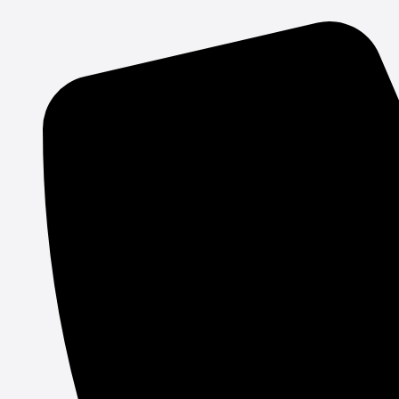
Gå
til
indholdet