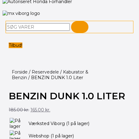
Søg
Tilbud!
Forside
/
Reservedele
/
Kaburator &
Benzin
/ BENZIN DUNK 1.0 Liter
BENZIN DUNK 1.0 LITER
Den
Den
185.00
kr.
165.00
kr.
oprindelige
aktuelle
pris
pris
var:
er:
Værksted Viborg
(1 på lager)
185.00 kr..
165.00 kr..
Webshop
(1 på lager)