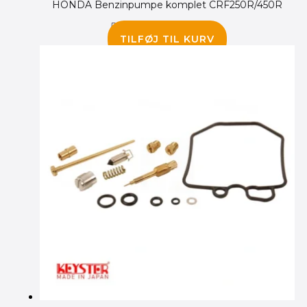
HONDA Benzinpumpe komplet CRF250R/450R
5,300.00
kr.
2,495.00
kr.
TILFØJ TIL KURV