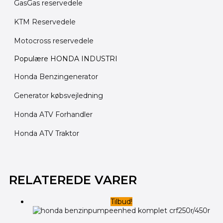
GasGas reservedele
KTM Reservedele
Motocross reservedele
Populære HONDA INDUSTRI
Honda Benzingenerator
Generator købsvejledning
Honda ATV Forhandler
Honda ATV Traktor
Den
Den
Den
Den
Den
Den
oprindelige
oprindelige
oprindelige
aktuelle
aktuelle
aktuelle
RELATEREDE VARER
pris
pris
pris
pris
pris
pris
var:
var:
var:
er:
er:
er:
Tilbud!
195.00 kr..
195.00 kr..
5,300.00 kr..
145.00 kr..
145.00 kr..
2,495.00 kr..