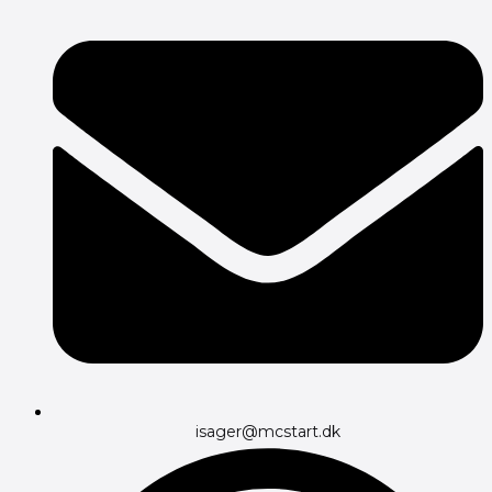
isager@mcstart.dk