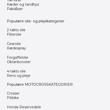
Tændrør
Kæder og tandhjul
Pakdåser
Populære olie- og plejekategorier
2-takts olie
Filterolie
Gearolie
Kædespray
Forgaffelolie
Oktanbooster
4-takts olie
Rens og pleje
Populære MOTOCROSSKATEGORIER
Crosser
Pitbike
Honda Reservedele