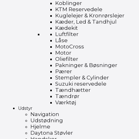
Koblinger
KTM Reservedele
Kuglelejer & Kronrørslejer
Kæder, Led & Tandhjul
Kædekit
Luftfilter
Låse
MotoCross
Motor
Oliefilter
Pakninger & Bøsninger
Pærer
Stempler & Cylinder
Suzuki reservedele
Tændhætter
Tændrør
Værktøj
Udstyr
Navigation
Udstødning
Hjelme
Daytona Støvler