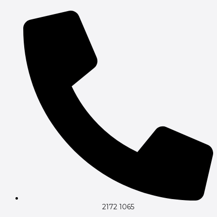
Gå
til
indholdet
2172 1065