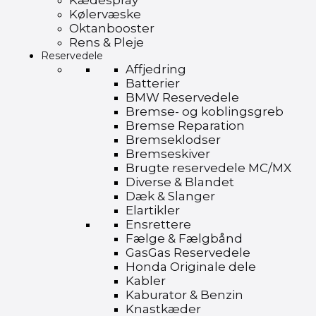
Kædespray
Kølervæske
Oktanbooster
Rens & Pleje
Reservedele
Affjedring
Batterier
BMW Reservedele
Bremse- og koblingsgreb
Bremse Reparation
Bremseklodser
Bremseskiver
Brugte reservedele MC/MX
Diverse & Blandet
Dæk & Slanger
Elartikler
Ensrettere
Fælge & Fælgbånd
GasGas Reservedele
Honda Originale dele
Kabler
Kaburator & Benzin
Knastkæder