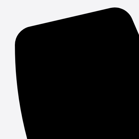
Gå
til
indholdet