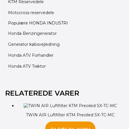
KTM Reservedele
Motocross reservedele
Populære HONDA INDUSTRI
Honda Benzingenerator
Generator købsvejledning
Honda ATV Forhandler
Honda ATV Traktor
Den
Den
Den
Den
Den
Den
oprindelige
oprindelige
oprindelige
aktuelle
aktuelle
aktuelle
RELATEREDE VARER
pris
pris
pris
pris
pris
pris
var:
var:
var:
er:
er:
er:
165.00 kr..
145.00 kr..
205.00 kr..
135.00 kr..
125.00 kr..
195.00 kr..
TWIN AIR Luftfilter KTM Preoiled SX-TC-MC
175.00
kr.