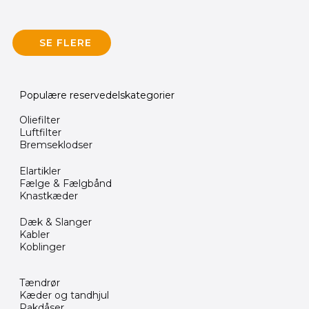
SE FLERE
Populære reservedelskategorier
Oliefilter
Luftfilter
Bremseklodser
Elartikler
Fælge & Fælgbånd
Knastkæder
Dæk & Slanger
Kabler
Koblinger
Tændrør
Kæder og tandhjul
Pakdåser