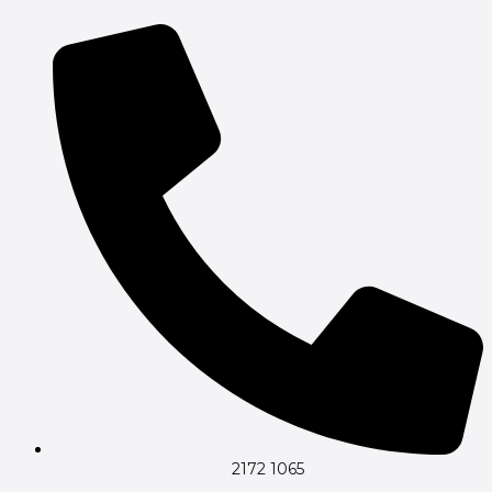
Gå
til
indholdet
2172 1065