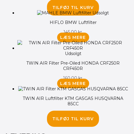
175.00
kr.
TILFØJ TIL KURV
Udsolgt
HIFLO BMW Luftfilter
145.00
kr.
LÆS MERE
Udsolgt
TWIN AIR Filter Pre-Oiled HONDA CRF250R
CRF450R
160.00
kr.
LÆS MERE
TWIN AIR Luftfilter KTM GASGAS HUSQVARNA
85CC
125.00
kr.
TILFØJ TIL KURV