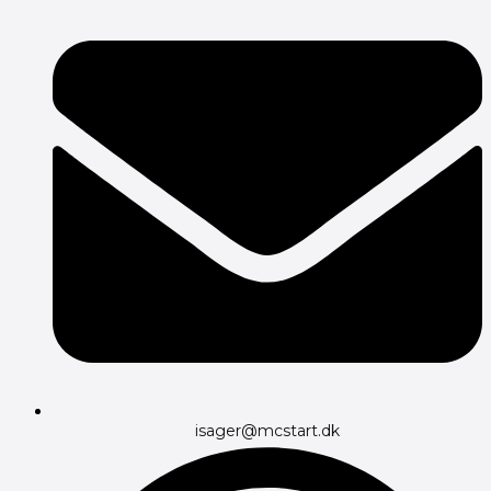
isager@mcstart.dk