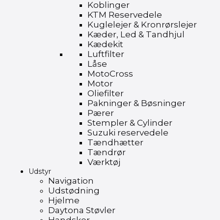
Koblinger
KTM Reservedele
Kuglelejer & Kronrørslejer
Kæder, Led & Tandhjul
Kædekit
Luftfilter
Låse
MotoCross
Motor
Oliefilter
Pakninger & Bøsninger
Pærer
Stempler & Cylinder
Suzuki reservedele
Tændhætter
Tændrør
Værktøj
Udstyr
Navigation
Udstødning
Hjelme
Daytona Støvler