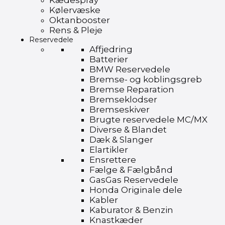
Kædespray
Kølervæske
Oktanbooster
Rens & Pleje
Reservedele
Affjedring
Batterier
BMW Reservedele
Bremse- og koblingsgreb
Bremse Reparation
Bremseklodser
Bremseskiver
Brugte reservedele MC/MX
Diverse & Blandet
Dæk & Slanger
Elartikler
Ensrettere
Fælge & Fælgbånd
GasGas Reservedele
Honda Originale dele
Kabler
Kaburator & Benzin
Knastkæder