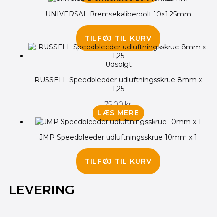
UNIVERSAL Bremsekaliberbolt 10×1.25mm
75.00
kr.
TILFØJ TIL KURV
Udsolgt
RUSSELL Speedbleeder udluftningsskrue 8mm x
1,25
75.00
kr.
LÆS MERE
JMP Speedbleeder udluftningsskrue 10mm x 1
120.00
kr.
TILFØJ TIL KURV
LEVERING