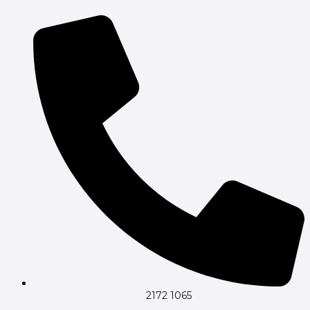
Gå
til
indholdet
2172 1065