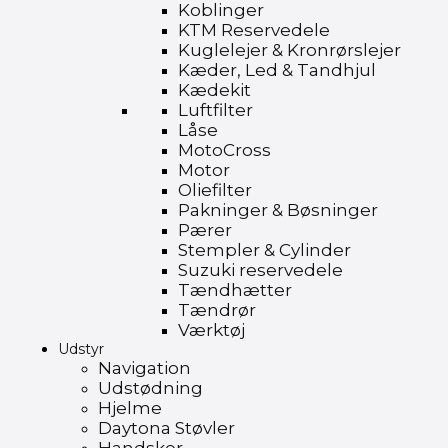
Koblinger
KTM Reservedele
Kuglelejer & Kronrørslejer
Kæder, Led & Tandhjul
Kædekit
Luftfilter
Låse
MotoCross
Motor
Oliefilter
Pakninger & Bøsninger
Pærer
Stempler & Cylinder
Suzuki reservedele
Tændhætter
Tændrør
Værktøj
Udstyr
Navigation
Udstødning
Hjelme
Daytona Støvler