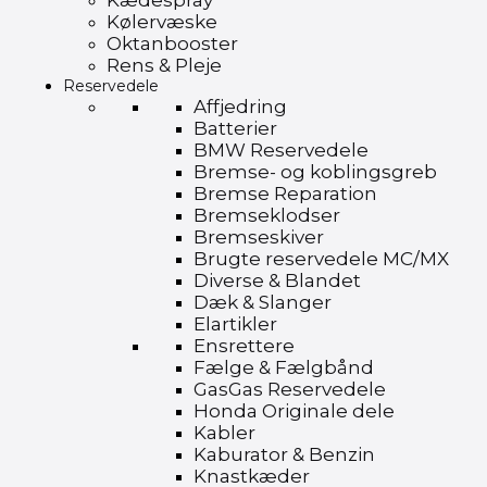
Kædespray
Kølervæske
Oktanbooster
Rens & Pleje
Reservedele
Affjedring
Batterier
BMW Reservedele
Bremse- og koblingsgreb
Bremse Reparation
Bremseklodser
Bremseskiver
Brugte reservedele MC/MX
Diverse & Blandet
Dæk & Slanger
Elartikler
Ensrettere
Fælge & Fælgbånd
GasGas Reservedele
Honda Originale dele
Kabler
Kaburator & Benzin
Knastkæder