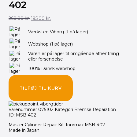
402
Den
Den
260.00
kr.
195.00
kr.
oprindelige
aktuelle
pris
pris
var:
er:
Værksted Viborg
(1 på lager)
260.00 kr..
195.00 kr..
Webshop
(1 på lager)
Varen er på lager til omgående afhentning
eller forsendelse
100% Dansk webshop
TILFØJ TIL KURV
Varenummer
075102
Kategori
Bremse Reparation
ID: MSB-402
Master Cylinder Repair Kit Tourmax MSB-402
Made in Japan.