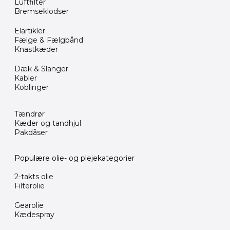
Luftfilter
Bremseklodser
Elartikler
Fælge & Fælgbånd
Knastkæder
Dæk & Slanger
Kabler
Koblinger
Tændrør
Kæder og tandhjul
Pakdåser
Populære olie- og plejekategorier
2-takts olie
Filterolie
Gearolie
Kædespray