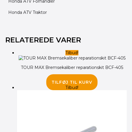
Honda ATV Forhandler
Honda ATV Traktor
Den
Den
Den
Den
oprindelige
oprindelige
aktuelle
aktuelle
RELATEREDE VARER
pris
pris
pris
pris
var:
var:
er:
er:
Tilbud!
265.00 kr..
125.00 kr..
95.00 kr..
195.00 kr..
TOUR MAX Bremsekaliber reparationskit BCF-405
265.00
kr.
195.00
kr.
TILFØJ TIL KURV
Tilbud!