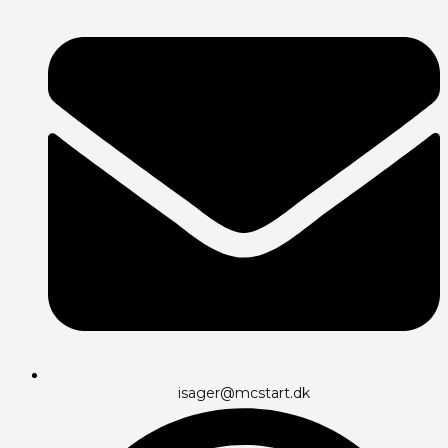
isager@mcstart.dk