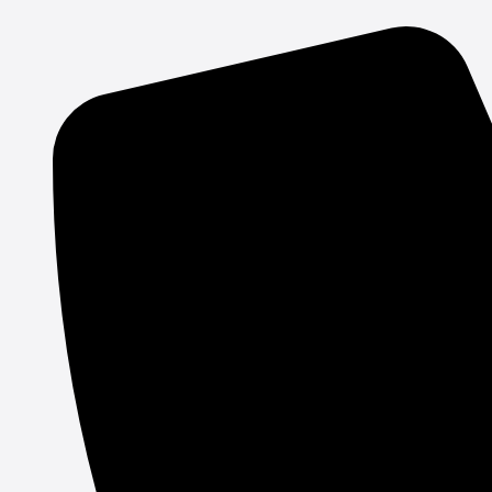
Gå
til
indholdet