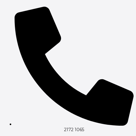
Gå
til
indholdet
2172 1065