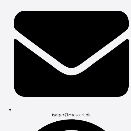
isager@mcstart.dk