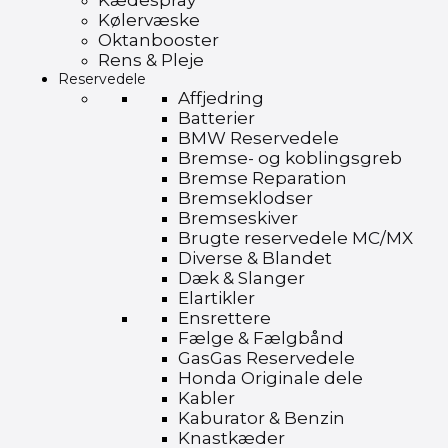
Kædespray
Kølervæske
Oktanbooster
Rens & Pleje
Reservedele
Affjedring
Batterier
BMW Reservedele
Bremse- og koblingsgreb
Bremse Reparation
Bremseklodser
Bremseskiver
Brugte reservedele MC/MX
Diverse & Blandet
Dæk & Slanger
Elartikler
Ensrettere
Fælge & Fælgbånd
GasGas Reservedele
Honda Originale dele
Kabler
Kaburator & Benzin
Knastkæder