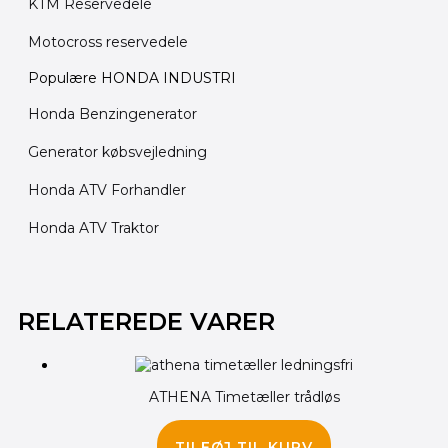
KTM Reservedele
Motocross reservedele
Populære HONDA INDUSTRI
Honda Benzingenerator
Generator købsvejledning
Honda ATV Forhandler
Honda ATV Traktor
Den
Den
Den
Den
oprindelige
oprindelige
aktuelle
aktuelle
RELATEREDE VARER
pris
pris
pris
pris
var:
var:
er:
er:
155.00 kr..
240.00 kr..
145.00 kr..
190.00 kr..
ATHENA Timetæller trådløs
235.00
kr.
TILFØJ TIL KURV