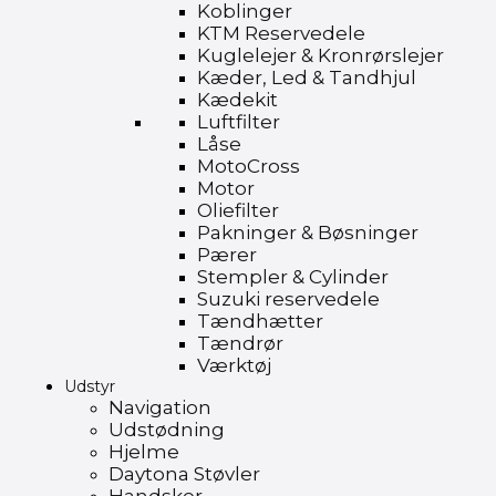
Koblinger
KTM Reservedele
Kuglelejer & Kronrørslejer
Kæder, Led & Tandhjul
Kædekit
Luftfilter
Låse
MotoCross
Motor
Oliefilter
Pakninger & Bøsninger
Pærer
Stempler & Cylinder
Suzuki reservedele
Tændhætter
Tændrør
Værktøj
Udstyr
Navigation
Udstødning
Hjelme
Daytona Støvler