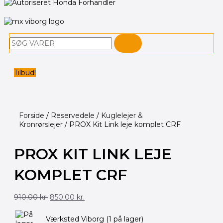
Søg
Tilbud!
Forside
/
Reservedele
/
Kuglelejer &
Kronrørslejer
/ PROX Kit Link leje komplet CRF
PROX KIT LINK LEJE
KOMPLET CRF
Den
Den
910.00
kr.
850.00
kr.
oprindelige
aktuelle
pris
pris
var:
er:
Værksted Viborg
(1 på lager)