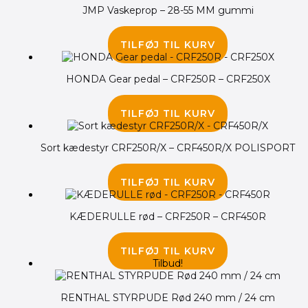
JMP Vaskeprop – 28-55 MM gummi
45.00
kr.
TILFØJ TIL KURV
HONDA Gear pedal – CRF250R – CRF250X
135.00
kr.
TILFØJ TIL KURV
Sort kædestyr CRF250R/X – CRF450R/X POLISPORT
150.00
kr.
TILFØJ TIL KURV
KÆDERULLE rød – CRF250R – CRF450R
125.00
kr.
TILFØJ TIL KURV
Tilbud!
RENTHAL STYRPUDE Rød 240 mm / 24 cm