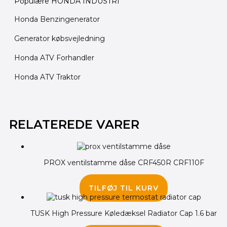
Populære HONDA INDUSTRI
Honda Benzingenerator
Generator købsvejledning
Honda ATV Forhandler
Honda ATV Traktor
Den
Den
Den
Den
Den
Den
oprindelige
oprindelige
oprindelige
aktuelle
aktuelle
aktuelle
RELATEREDE VARER
pris
pris
pris
pris
pris
pris
var:
var:
var:
er:
er:
er:
375.00 kr..
820.00 kr..
1,600.00 kr..
145.00 kr..
795.00 kr..
1,445.00 kr..
PROX ventilstamme dåse CRF450R CRF110F
30.00
kr.
TILFØJ TIL KURV
TUSK High Pressure Køledæksel Radiator Cap 1.6 bar