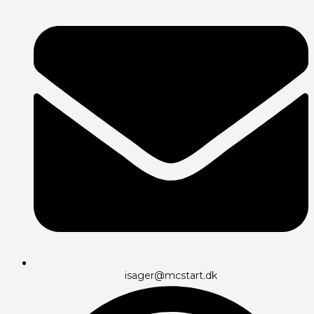
isager@mcstart.dk