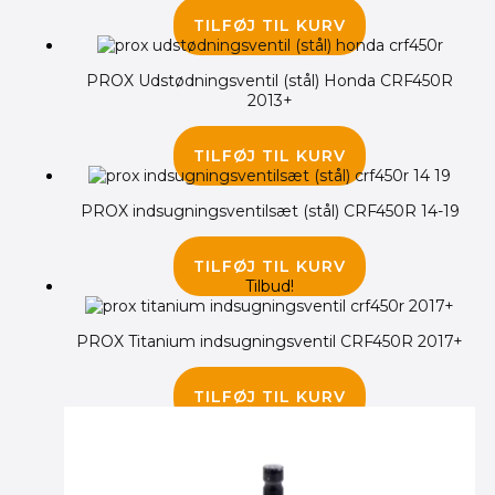
195.00
kr.
TILFØJ TIL KURV
PROX Udstødningsventil (stål) Honda CRF450R
2013+
285.00
kr.
TILFØJ TIL KURV
PROX indsugningsventilsæt (stål) CRF450R 14-19
1,095.00
kr.
TILFØJ TIL KURV
Tilbud!
PROX Titanium indsugningsventil CRF450R 2017+
820.00
kr.
795.00
kr.
TILFØJ TIL KURV