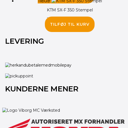
Tilbud!
KTM SX-F 350 Stempel
1,600.00
kr.
1,445.00
kr.
TILFØJ TIL KURV
LEVERING
KUNDERNE MENER