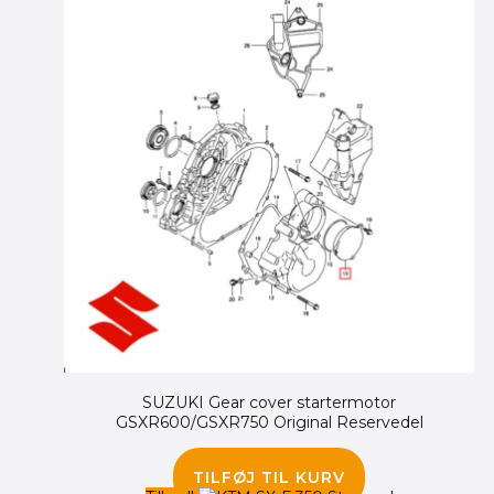
SUZUKI Gear cover startermotor
GSXR600/GSXR750 Original Reservedel
375.00
kr.
145.00
kr.
TILFØJ TIL KURV