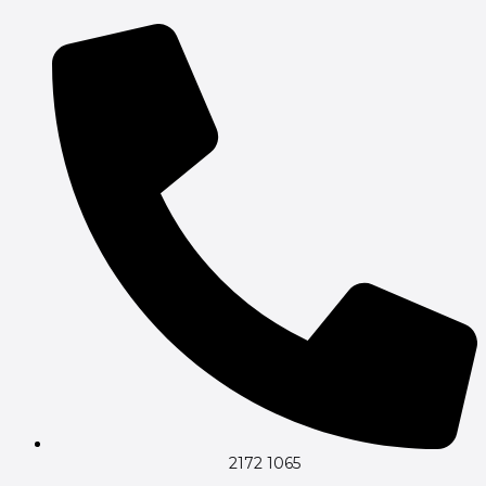
Gå
til
indholdet
2172 1065