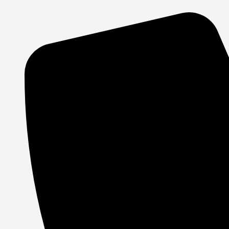
Gå
til
indholdet