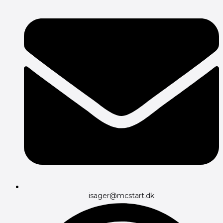
isager@mcstart.dk