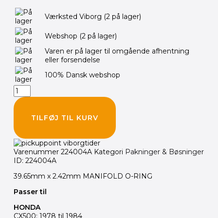
O-
Værksted Viborg
(2 på lager)
Ring
Indsugningsgummi
Webshop
(2 på lager)
pakning
CX500
Varen er på lager til omgående afhentning
antal
eller forsendelse
100% Dansk webshop
TILFØJ TIL KURV
Varenummer
224004A
Kategori
Pakninger & Bøsninger
ID: 224004A
39.65mm x 2.42mm MANIFOLD O-RING
Passer til
HONDA
CX500: 1978 til 1984