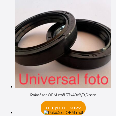
Pakdåser OEM mål 37x49x8/9,5 mm
95.00
kr.
TILFØJ TIL KURV