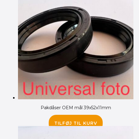
Pakdåser OEM mål 39x52x11mm
75.00
kr.
TILFØJ TIL KURV