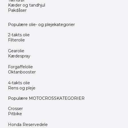
Tændrør
Kæder og tandhjul
Pakdåser
Populære olie- og plejekategorier
2-takts olie
Filterolie
Gearolie
Kædespray
Forgaffelolie
Oktanbooster
4-takts olie
Rens og pleje
Populære MOTOCROSSKATEGORIER
Crosser
Pitbike
Honda Reservedele