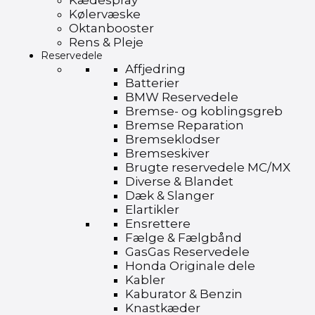
Kædespray
Kølervæske
Oktanbooster
Rens & Pleje
Reservedele
Affjedring
Batterier
BMW Reservedele
Bremse- og koblingsgreb
Bremse Reparation
Bremseklodser
Bremseskiver
Brugte reservedele MC/MX
Diverse & Blandet
Dæk & Slanger
Elartikler
Ensrettere
Fælge & Fælgbånd
GasGas Reservedele
Honda Originale dele
Kabler
Kaburator & Benzin
Knastkæder