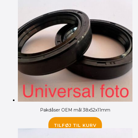
Pakdåser OEM mål 38x52x11mm
75.00
kr.
TILFØJ TIL KURV