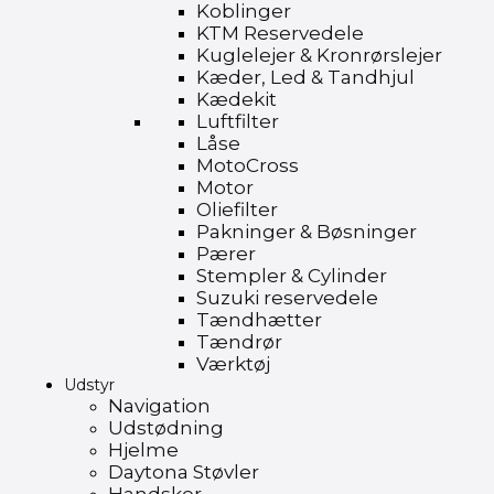
Koblinger
KTM Reservedele
Kuglelejer & Kronrørslejer
Kæder, Led & Tandhjul
Kædekit
Luftfilter
Låse
MotoCross
Motor
Oliefilter
Pakninger & Bøsninger
Pærer
Stempler & Cylinder
Suzuki reservedele
Tændhætter
Tændrør
Værktøj
Udstyr
Navigation
Udstødning
Hjelme
Daytona Støvler