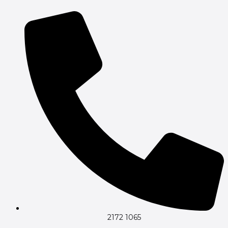
Gå
til
indholdet
2172 1065