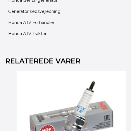
Honda Benzingenerator
Generator købsvejledning
Honda ATV Forhandler
Honda ATV Traktor
Den
Den
oprindelige
aktuelle
RELATEREDE VARER
pris
pris
var:
er:
155.00 kr..
145.00 kr..