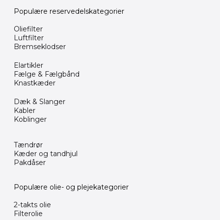
Populære reservedelskategorier
Oliefilter
Luftfilter
Bremseklodser
Elartikler
Fælge & Fælgbånd
Knastkæder
Dæk & Slanger
Kabler
Koblinger
Tændrør
Kæder og tandhjul
Pakdåser
Populære olie- og plejekategorier
2-takts olie
Filterolie