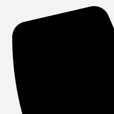
Gå
til
indholdet