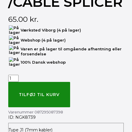
/CABLE SPLICER
65.00
kr.
NGK
Værksted Viborg
(4 på lager)
8739
kabelsamler
Webshop
(4 på lager)
/cable
splicer
Varen er på lager til omgående afhentning eller
antal
forsendelse
100% Dansk webshop
TILFØJ TIL KURV
Varenummer
087295087398
ID: NGK8739
Type J1 (7mm kabler)