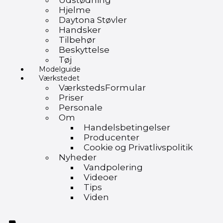
Udstødning
Hjelme
Daytona Støvler
Handsker
Tilbehør
Beskyttelse
Tøj
Modelguide
Værkstedet
VærkstedsFormular
Priser
Personale
Om
Handelsbetingelser
Producenter
Cookie og Privatlivspolitik
Nyheder
Vandpolering
Videoer
Tips
Viden