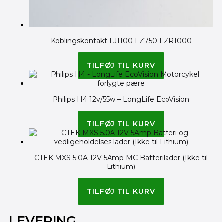
Koblingskontakt FJ1100 FZ750 FZR1000
85.00
kr.
TILFØJ TIL KURV
Philips H4 12v/55w – LongLife EcoVision
75.00
kr.
TILFØJ TIL KURV
CTEK MXS 5.0A 12V 5Amp MC Batterilader (Ikke til
Lithium)
699.00
kr.
595.00
kr.
TILFØJ TIL KURV
LEVERING