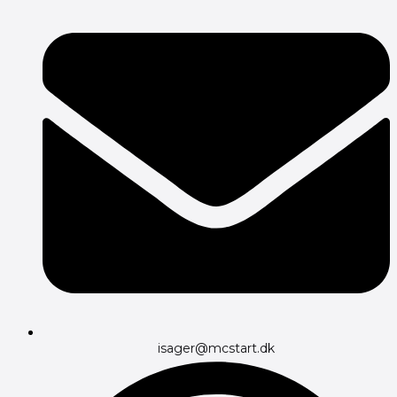
isager@mcstart.dk