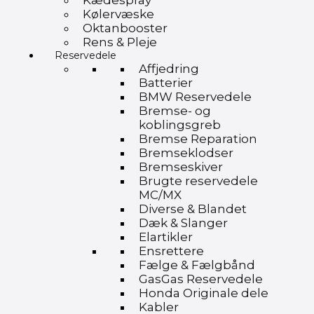
Kædespray
Kølervæske
Oktanbooster
Rens & Pleje
Reservedele
Affjedring
Batterier
BMW Reservedele
Bremse- og
koblingsgreb
Bremse Reparation
Bremseklodser
Bremseskiver
Brugte reservedele
MC/MX
Diverse & Blandet
Dæk & Slanger
Elartikler
Ensrettere
Fælge & Fælgbånd
GasGas Reservedele
Honda Originale dele
Kabler