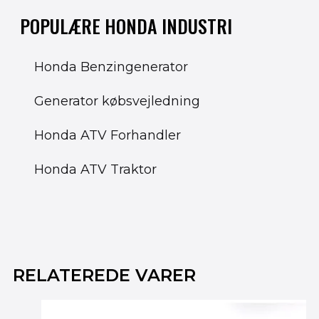
POPULÆRE HONDA INDUSTRI
Honda Benzingenerator
Generator købsvejledning
Honda ATV Forhandler
Honda ATV Traktor
Den
Den
oprindelige
aktuelle
RELATEREDE VARER
pris
pris
var:
er:
699.00 kr..
595.00 kr..