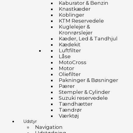
Kaburator & Benzin
Knastkæder
Koblinger
KTM Reservedele
Kuglelejer &
Kronrørslejer
Kæder, Led & Tandhjul
Kædekit
Luftfilter
Låse
MotoCross
Motor
Oliefilter
Pakninger & Bøsninger
Pærer
Stempler & Cylinder
Suzuki reservedele
Tændhætter
Tændrør
Værktøj
Udstyr
Navigation