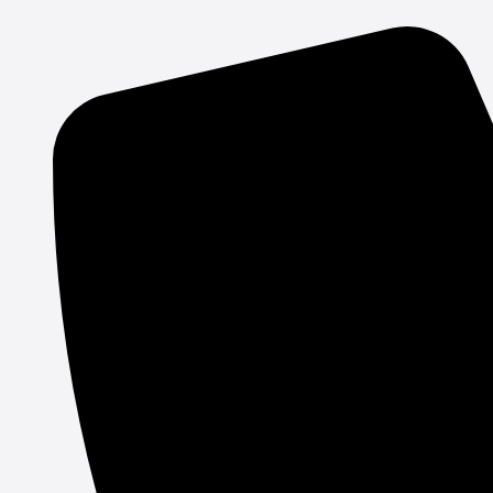
Gå
til
indholdet