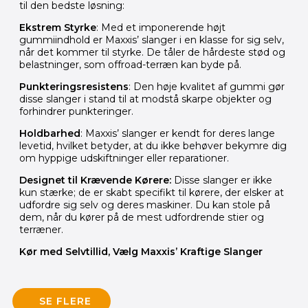
til den bedste løsning:
Ekstrem Styrke
: Med et imponerende højt
gummiindhold er Maxxis’ slanger i en klasse for sig selv,
når det kommer til styrke. De tåler de hårdeste stød og
belastninger, som offroad-terræn kan byde på.
Punkteringsresistens
: Den høje kvalitet af gummi gør
disse slanger i stand til at modstå skarpe objekter og
forhindrer punkteringer.
Holdbarhed
: Maxxis’ slanger er kendt for deres lange
levetid, hvilket betyder, at du ikke behøver bekymre dig
om hyppige udskiftninger eller reparationer.
Designet til Krævende Kørere:
Disse slanger er ikke
kun stærke; de er skabt specifikt til kørere, der elsker at
udfordre sig selv og deres maskiner. Du kan stole på
dem, når du kører på de mest udfordrende stier og
terræner.
Kør med Selvtillid, Vælg Maxxis’ Kraftige Slanger
SE FLERE