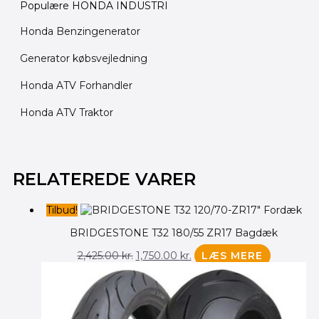
Populære HONDA INDUSTRI
Honda Benzingenerator
Generator købsvejledning
Honda ATV Forhandler
Honda ATV Traktor
Den
Den
oprindelige
aktuelle
RELATEREDE VARER
pris
pris
var:
er:
Tilbud!
2,425.00 kr..
1,750.00 kr..
BRIDGESTONE T32 180/55 ZR17 Bagdæk
2,425.00
kr.
1,750.00
kr.
LÆS MERE