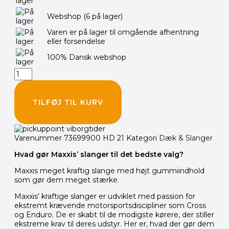
350.00 kr..
295.00 kr..
HD-
Webshop
(6 på lager)
MX
80/100x20/21
Varen er på lager til omgående afhentning
TR4
eller forsendelse
antal
100% Dansk webshop
TILFØJ TIL KURV
Varenummer
73699900 HD 21
Kategori
Dæk & Slanger
Hvad gør Maxxis’ slanger til det bedste valg?
Maxxis meget kraftig slange med højt gummiindhold
som gør dem meget stærke.
Maxxis’ kraftige slanger er udviklet med passion for
ekstremt krævende motorsportsdiscipliner som Cross
og Enduro. De er skabt til de modigste kørere, der stiller
ekstreme krav til deres udstyr. Her er, hvad der gør dem