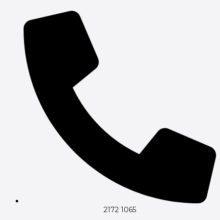
Gå
til
indholdet
2172 1065