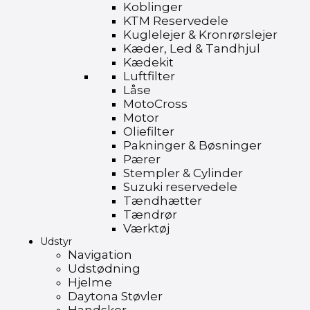
Koblinger
KTM Reservedele
Kuglelejer & Kronrørslejer
Kæder, Led & Tandhjul
Kædekit
Luftfilter
Låse
MotoCross
Motor
Oliefilter
Pakninger & Bøsninger
Pærer
Stempler & Cylinder
Suzuki reservedele
Tændhætter
Tændrør
Værktøj
Udstyr
Navigation
Udstødning
Hjelme
Daytona Støvler