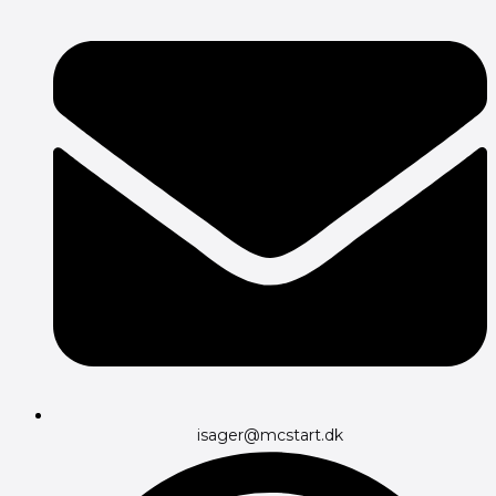
isager@mcstart.dk