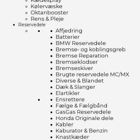
Kædespray
Kølervæske
Oktanbooster
Rens & Pleje
Reservedele
Affjedring
Batterier
BMW Reservedele
Bremse- og koblingsgreb
Bremse Reparation
Bremseklodser
Bremseskiver
Brugte reservedele MC/MX
Diverse & Blandet
Dæk & Slanger
Elartikler
Ensrettere
Fælge & Fælgbånd
GasGas Reservedele
Honda Originale dele
Kabler
Kaburator & Benzin
Knastkæder