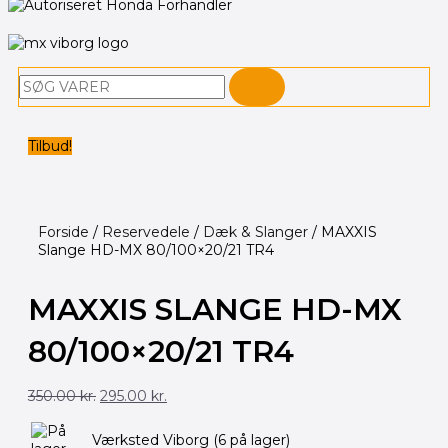
Søg
Tilbud!
Forside
/
Reservedele
/
Dæk & Slanger
/ MAXXIS
Slange HD-MX 80/100×20/21 TR4
MAXXIS SLANGE HD-MX
80/100×20/21 TR4
Den
Den
350.00
kr.
295.00
kr.
oprindelige
aktuelle
pris
pris
MAXXIS
var:
er:
Værksted Viborg
(6 på lager)
Slange