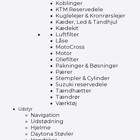
Koblinger
KTM Reservedele
Kuglelejer & Kronrørslejer
Kæder, Led & Tandhjul
Kædekit
Luftfilter
Låse
MotoCross
Motor
Oliefilter
Pakninger & Bøsninger
Pærer
Stempler & Cylinder
Suzuki reservedele
Tændhætter
Tændrør
Værktøj
Udstyr
Navigation
Udstødning
Hjelme
Daytona Støvler