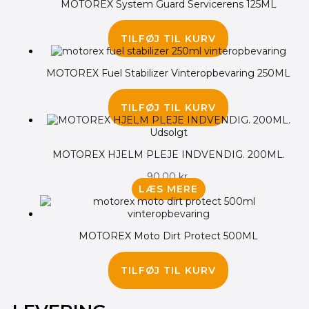
MOTOREX System Guard Servicerens 125ML
75.00
kr.
TILFØJ TIL KURV
MOTOREX Fuel Stabilizer Vinteropbevaring 250ML
145.00
kr.
TILFØJ TIL KURV
Udsolgt
MOTOREX HJELM PLEJE INDVENDIG. 200ML.
90.00
kr.
LÆS MERE
MOTOREX Moto Dirt Protect 500ML
125.00
kr.
TILFØJ TIL KURV