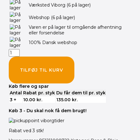
MAXIMA
Værksted Viborg
(6 på lager)
Clear
Coat
Webshop
(6 på lager)
SC1
Beskyttelsesspray
Varen er på lager til omgående afhentning
antal
eller forsendelse
100% Dansk webshop
TILFØJ TIL KURV
Køb flere og spar
Antal
Rabat pr. styk
Du får dem til pr. styk
3 +
10.00
kr.
135.00
kr.
Køb 3 - Du skal nok få dem brugt!
Rabat ved 3 stk!