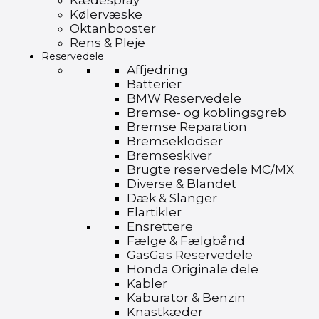
Kædespray
Kølervæske
Oktanbooster
Rens & Pleje
Reservedele
Affjedring
Batterier
BMW Reservedele
Bremse- og koblingsgreb
Bremse Reparation
Bremseklodser
Bremseskiver
Brugte reservedele MC/MX
Diverse & Blandet
Dæk & Slanger
Elartikler
Ensrettere
Fælge & Fælgbånd
GasGas Reservedele
Honda Originale dele
Kabler
Kaburator & Benzin
Knastkæder