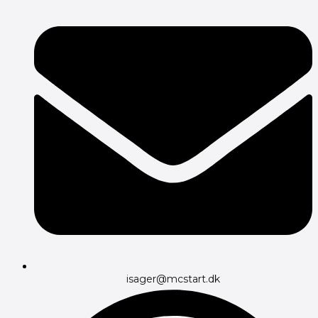
isager@mcstart.dk