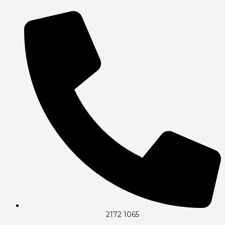
Gå
til
indholdet
2172 1065