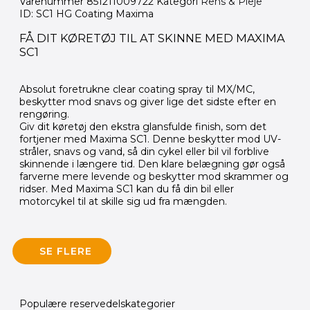
Varenummer
851211009722
Kategori
Rens & Pleje
ID: SC1 HG Coating Maxima
FÅ DIT KØRETØJ TIL AT SKINNE MED MAXIMA
SC1
Absolut foretrukne clear coating spray til MX/MC,
beskytter mod snavs og giver lige det sidste efter en
rengøring.
Giv dit køretøj den ekstra glansfulde finish, som det
fortjener med Maxima SC1. Denne beskytter mod UV-
stråler, snavs og vand, så din cykel eller bil vil forblive
skinnende i længere tid. Den klare belægning gør også
farverne mere levende og beskytter mod skrammer og
ridser. Med Maxima SC1 kan du få din bil eller
motorcykel til at skille sig ud fra mængden.
SE FLERE
Populære reservedelskategorier