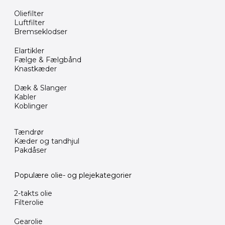
Oliefilter
Luftfilter
Bremseklodser
Elartikler
Fælge & Fælgbånd
Knastkæder
Dæk & Slanger
Kabler
Koblinger
Tændrør
Kæder og tandhjul
Pakdåser
Populære olie- og plejekategorier
2-takts olie
Filterolie
Gearolie