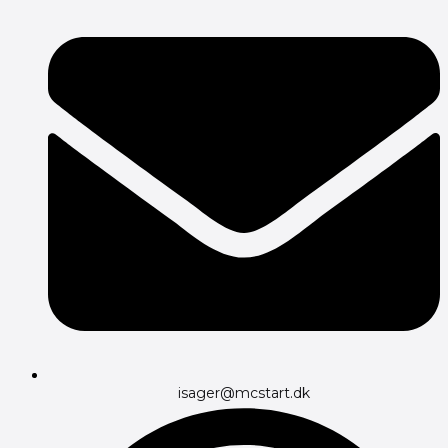
isager@mcstart.dk