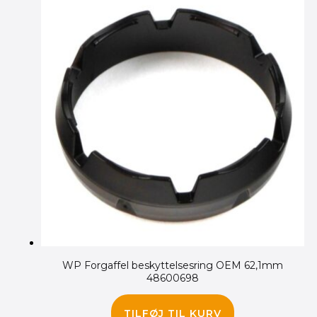
WP Forgaffel beskyttelsesring OEM 62,1mm
48600698
75.00
kr.
TILFØJ TIL KURV