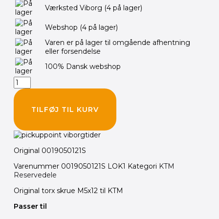
KTM
Værksted Viborg
(4 på lager)
Torx
skrue
Webshop
(4 på lager)
flad
M5x12
Varen er på lager til omgående afhentning
T25
eller forsendelse
SS
Original
100% Dansk webshop
reservedel
antal
TILFØJ TIL KURV
Original 0019050121S
Varenummer
0019050121S LOK1
Kategori
KTM
Reservedele
Original torx skrue M5x12 til KTM
Passer til