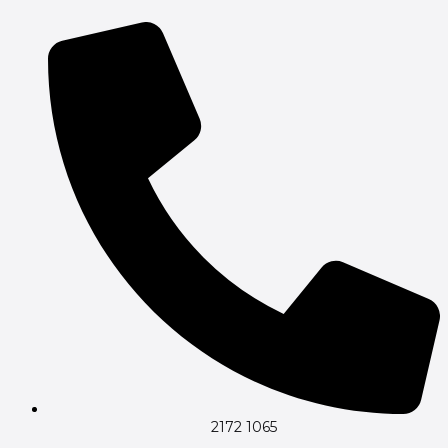
Gå
til
indholdet
2172 1065