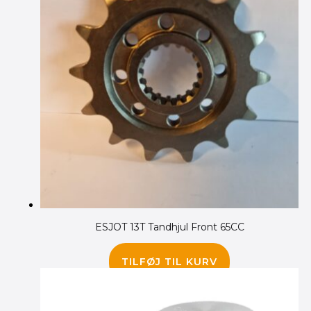
ESJOT 13T Tandhjul Front 65CC
85.00
kr.
TILFØJ TIL KURV