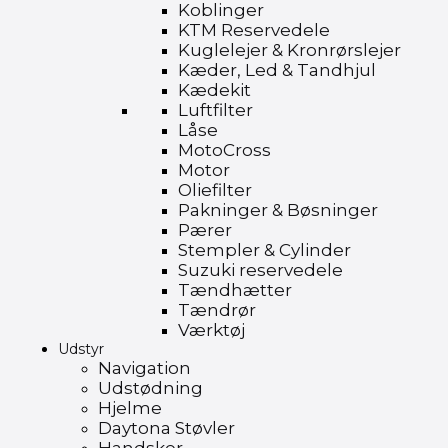
Koblinger
KTM Reservedele
Kuglelejer & Kronrørslejer
Kæder, Led & Tandhjul
Kædekit
Luftfilter
Låse
MotoCross
Motor
Oliefilter
Pakninger & Bøsninger
Pærer
Stempler & Cylinder
Suzuki reservedele
Tændhætter
Tændrør
Værktøj
Udstyr
Navigation
Udstødning
Hjelme
Daytona Støvler