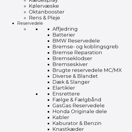
Kædespray
Kølervæske
Oktanbooster
Rens & Pleje
Reservedele
Affjedring
Batterier
BMW Reservedele
Bremse- og koblingsgreb
Bremse Reparation
Bremseklodser
Bremseskiver
Brugte reservedele MC/MX
Diverse & Blandet
Dæk & Slanger
Elartikler
Ensrettere
Fælge & Fælgbånd
GasGas Reservedele
Honda Originale dele
Kabler
Kaburator & Benzin
Knastkæder