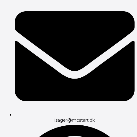
isager@mcstart.dk