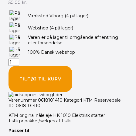
50.00
kr.
KTM
Værksted Viborg
(4 på lager)
original
nåleleje
Webshop
(4 på lager)
10x14x10mm
KTM/GAS/HUS
Varen er på lager til omgående afhentning
antal
eller forsendelse
100% Dansk webshop
TILFØJ TIL KURV
Varenummer
0618101410
Kategori
KTM Reservedele
ID: 0618101410
KTM original nåleleje HK 1010 Elektrisk starter
1 stk pr pakke./sælges af 1 stk.
Passer til