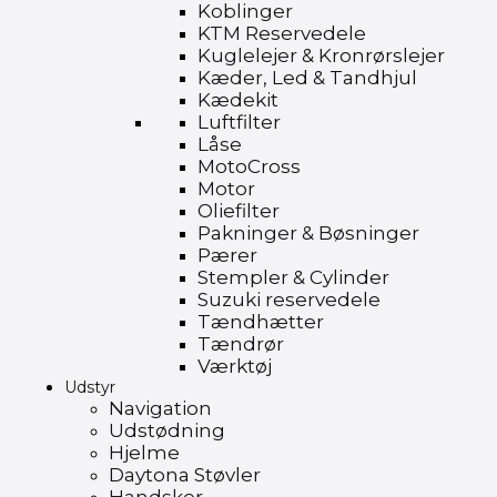
Koblinger
KTM Reservedele
Kuglelejer & Kronrørslejer
Kæder, Led & Tandhjul
Kædekit
Luftfilter
Låse
MotoCross
Motor
Oliefilter
Pakninger & Bøsninger
Pærer
Stempler & Cylinder
Suzuki reservedele
Tændhætter
Tændrør
Værktøj
Udstyr
Navigation
Udstødning
Hjelme
Daytona Støvler