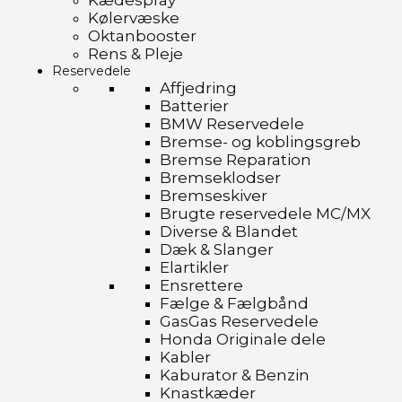
Kædespray
Kølervæske
Oktanbooster
Rens & Pleje
Reservedele
Affjedring
Batterier
BMW Reservedele
Bremse- og koblingsgreb
Bremse Reparation
Bremseklodser
Bremseskiver
Brugte reservedele MC/MX
Diverse & Blandet
Dæk & Slanger
Elartikler
Ensrettere
Fælge & Fælgbånd
GasGas Reservedele
Honda Originale dele
Kabler
Kaburator & Benzin
Knastkæder