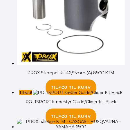
PROX Stempel Kit 46,95mm (A) 85CC KTM
735.00
kr.
TILFØJ TIL KURV
Tilbud!
POLISPORT kædestyr Guide/Glider Kit Black
335.00
kr.
295.00
kr.
TILFØJ TIL KURV