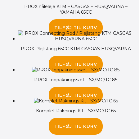
PROX nåleleje KTM – GASGAS – HUSQVARNA –
YAMAHA 65CC
65.00
kr.
TILFØJ TIL KURV
PROX Plejlstang 65CC KTM GASGAS HUSQVARNA
960.00
kr.
TILFØJ TIL KURV
PROX Toppakningssæt – SX/MC/TC 85
300.00
kr.
TILFØJ TIL KURV
Komplet Paknings Kit – SX/MC/TC 65
500.00
kr.
TILFØJ TIL KURV