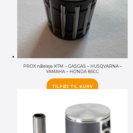
PROX nåleleje KTM – GASGAS – HUSQVARNA –
YAMAHA – HONDA 85CC
95.00
kr.
TILFØJ TIL KURV