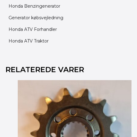
Honda Benzingenerator
Generator købsvejledning
Honda ATV Forhandler
Honda ATV Traktor
Den
Den
oprindelige
aktuelle
RELATEREDE VARER
pris
pris
var:
er:
335.00 kr..
295.00 kr..