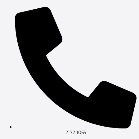
Gå
til
indholdet
2172 1065