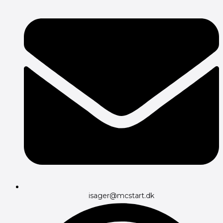
isager@mcstart.dk