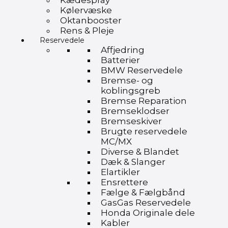
Kædespray
Kølervæske
Oktanbooster
Rens & Pleje
Reservedele
Affjedring
Batterier
BMW Reservedele
Bremse- og
koblingsgreb
Bremse Reparation
Bremseklodser
Bremseskiver
Brugte reservedele
MC/MX
Diverse & Blandet
Dæk & Slanger
Elartikler
Ensrettere
Fælge & Fælgbånd
GasGas Reservedele
Honda Originale dele
Kabler