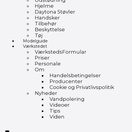
Udstødning
Hjelme
Daytona Støvler
Handsker
Tilbehør
Beskyttelse
Tøj
Modelguide
Værkstedet
VærkstedsFormular
Priser
Personale
Om
Handelsbetingelser
Producenter
Cookie og Privatlivspolitik
Nyheder
Vandpolering
Videoer
Tips
Viden