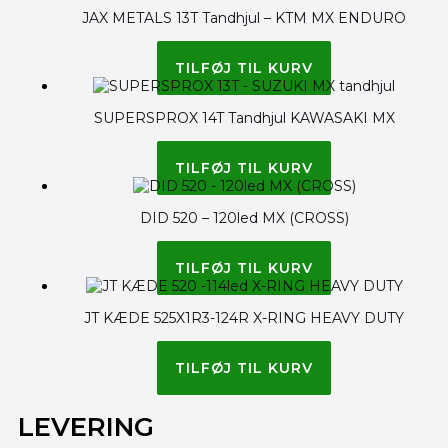
JAX METALS 13T Tandhjul – KTM MX ENDURO
75.00
kr.
TILFØJ TIL KURV
SUPERSPROX 14T Tandhjul KAWASAKI MX
100.00
kr.
75.00
kr.
TILFØJ TIL KURV
DID 520 – 120led MX (CROSS)
450.00
kr.
395.00
kr.
TILFØJ TIL KURV
JT KÆDE 525X1R3-124R X-RING HEAVY DUTY
755.00
kr.
720.00
kr.
TILFØJ TIL KURV
LEVERING