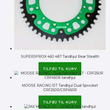
SUPERSPROX 460 48T Tandhjul Rear Stealth
530.00
kr.
375.00
kr.
TILFØJ TIL KURV
MOOSE RACING 51T Tandhjul Dual Sprocket
CRF250R/CRF450R
475.00
kr.
TILFØJ TIL KURV