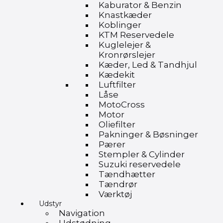
Kaburator & Benzin
Knastkæder
Koblinger
KTM Reservedele
Kuglelejer &
Kronrørslejer
Kæder, Led & Tandhjul
Kædekit
Luftfilter
Låse
MotoCross
Motor
Oliefilter
Pakninger & Bøsninger
Pærer
Stempler & Cylinder
Suzuki reservedele
Tændhætter
Tændrør
Værktøj
Udstyr
Navigation