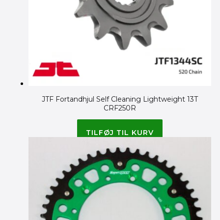
JTF Fortandhjul Self Cleaning Lightweight 13T
CRF250R
125.00
kr.
100.00
kr.
TILFØJ TIL KURV