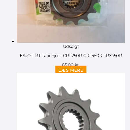
Udsolgt
ESJOT 13T Tandhjul – CRF250R CRF450R TRX450R
85.00
kr.
LÆS MERE