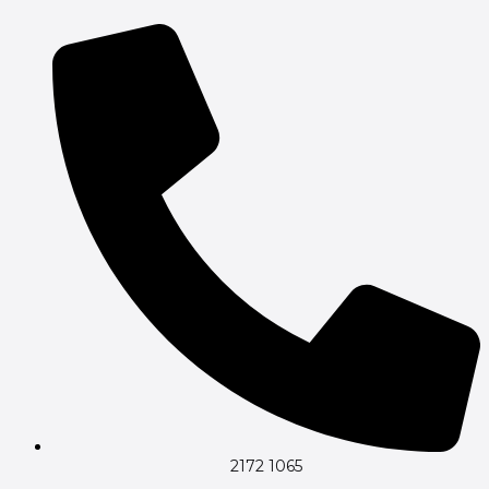
Gå
til
indholdet
2172 1065