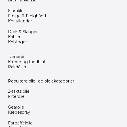
Bremseklodser
Elartikler
Fælge & Fælgbånd
Knastkæder
Dæk & Slanger
Kabler
Koblinger
Tændrør
Kæder og tandhjul
Pakdåser
Populære olie- og plejekategorier
2-takts olie
Filterolie
Gearolie
Kædespray
Forgaffelolie