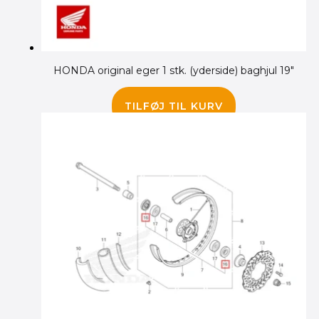
HONDA original eger 1 stk. (yderside) baghjul 19″
80.00
kr.
TILFØJ TIL KURV