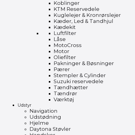
Koblinger
KTM Reservedele
Kuglelejer & Kronrørslejer
Kæder, Led & Tandhjul
Kædekit
Luftfilter
Låse
MotoCross
Motor
Oliefilter
Pakninger & Bøsninger
Pærer
Stempler & Cylinder
Suzuki reservedele
Tændhætter
Tændrør
Værktøj
Udstyr
Navigation
Udstødning
Hjelme
Daytona Støvler