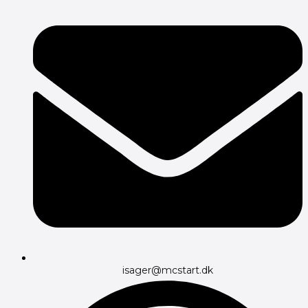
isager@mcstart.dk