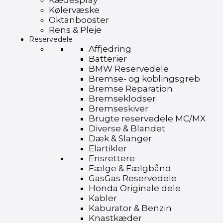
Kædespray
Kølervæske
Oktanbooster
Rens & Pleje
Reservedele
Affjedring
Batterier
BMW Reservedele
Bremse- og koblingsgreb
Bremse Reparation
Bremseklodser
Bremseskiver
Brugte reservedele MC/MX
Diverse & Blandet
Dæk & Slanger
Elartikler
Ensrettere
Fælge & Fælgbånd
GasGas Reservedele
Honda Originale dele
Kabler
Kaburator & Benzin
Knastkæder