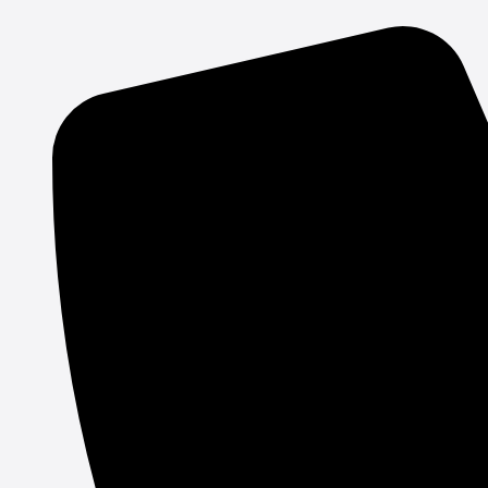
Gå
til
indholdet