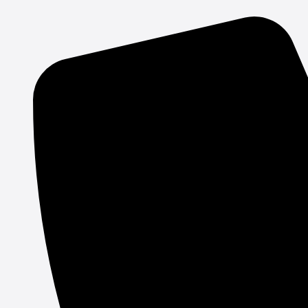
Gå
til
indholdet