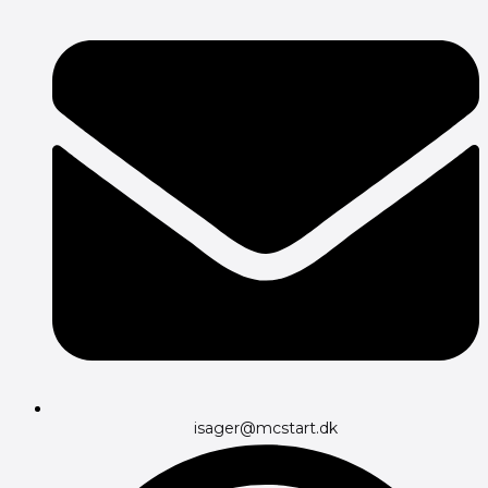
isager@mcstart.dk