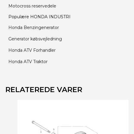
Motocross reservedele
Populære HONDA INDUSTRI
Honda Benzingenerator
Generator købsvejledning
Honda ATV Forhandler
Honda ATV Traktor
Den
Den
oprindelige
aktuelle
RELATEREDE VARER
pris
pris
var:
er:
275.00 kr..
245.00 kr..