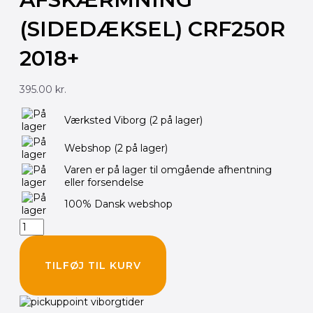
(SIDEDÆKSEL) CRF250R
2018+
395.00
kr.
HONDA
Værksted Viborg
(2 på lager)
Original
pakning,
Webshop
(2 på lager)
h.
afskærmning
Varen er på lager til omgående afhentning
(sidedæksel)
eller forsendelse
CRF250R
2018+
100% Dansk webshop
antal
TILFØJ TIL KURV