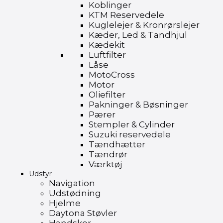
Koblinger
KTM Reservedele
Kuglelejer & Kronrørslejer
Kæder, Led & Tandhjul
Kædekit
Luftfilter
Låse
MotoCross
Motor
Oliefilter
Pakninger & Bøsninger
Pærer
Stempler & Cylinder
Suzuki reservedele
Tændhætter
Tændrør
Værktøj
Udstyr
Navigation
Udstødning
Hjelme
Daytona Støvler