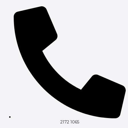
Gå
til
indholdet
2172 1065