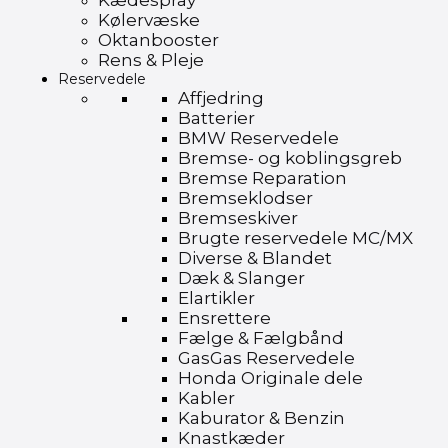
Kædespray
Kølervæske
Oktanbooster
Rens & Pleje
Reservedele
Affjedring
Batterier
BMW Reservedele
Bremse- og koblingsgreb
Bremse Reparation
Bremseklodser
Bremseskiver
Brugte reservedele MC/MX
Diverse & Blandet
Dæk & Slanger
Elartikler
Ensrettere
Fælge & Fælgbånd
GasGas Reservedele
Honda Originale dele
Kabler
Kaburator & Benzin
Knastkæder