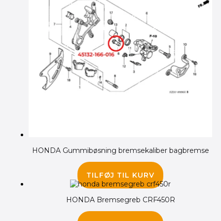
HONDA Gummibøsning bremsekaliber bagbremse
45.00
kr.
TILFØJ TIL KURV
HONDA Bremsegreb CRF450R
325.00
kr.