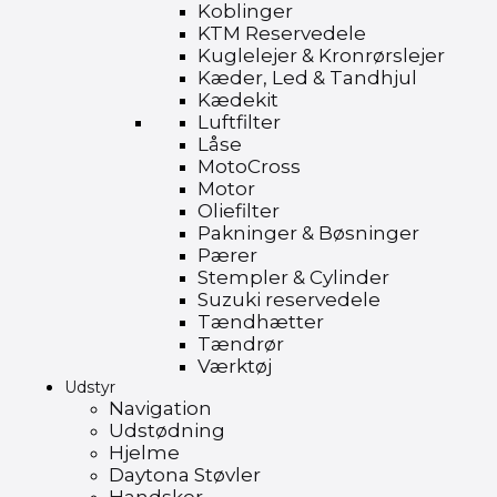
Koblinger
KTM Reservedele
Kuglelejer & Kronrørslejer
Kæder, Led & Tandhjul
Kædekit
Luftfilter
Låse
MotoCross
Motor
Oliefilter
Pakninger & Bøsninger
Pærer
Stempler & Cylinder
Suzuki reservedele
Tændhætter
Tændrør
Værktøj
Udstyr
Navigation
Udstødning
Hjelme
Daytona Støvler