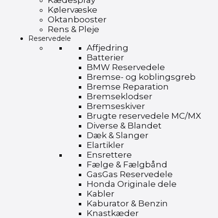
Kædespray
Kølervæske
Oktanbooster
Rens & Pleje
Reservedele
Affjedring
Batterier
BMW Reservedele
Bremse- og koblingsgreb
Bremse Reparation
Bremseklodser
Bremseskiver
Brugte reservedele MC/MX
Diverse & Blandet
Dæk & Slanger
Elartikler
Ensrettere
Fælge & Fælgbånd
GasGas Reservedele
Honda Originale dele
Kabler
Kaburator & Benzin
Knastkæder