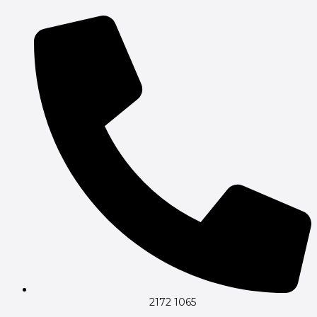
Gå
til
indholdet
2172 1065