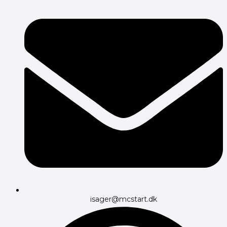
isager@mcstart.dk