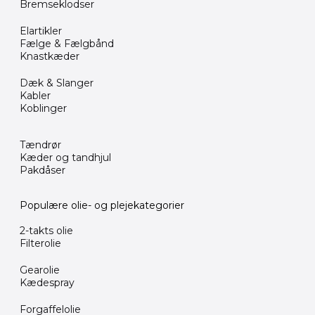
Bremseklodser
Elartikler
Fælge & Fælgbånd
Knastkæder
Dæk & Slanger
Kabler
Koblinger
Tændrør
Kæder og tandhjul
Pakdåser
Populære olie- og plejekategorier
2-takts olie
Filterolie
Gearolie
Kædespray
Forgaffelolie