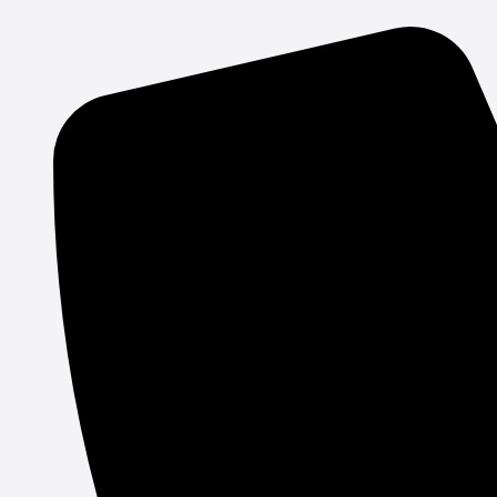
Gå
til
indholdet