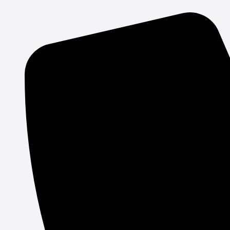
Gå
til
indholdet