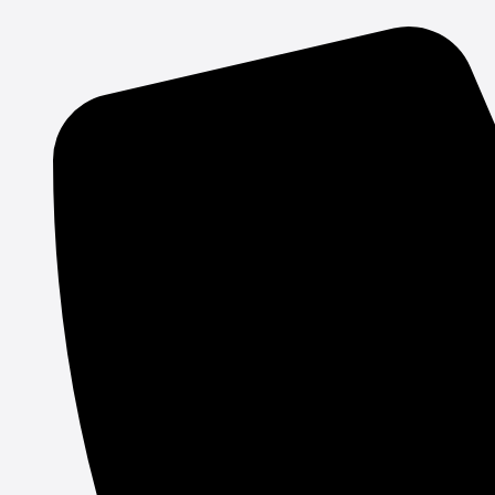
Gå
til
indholdet