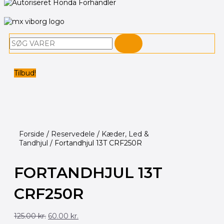
Søg
Tilbud!
Forside
/
Reservedele
/
Kæder, Led &
Tandhjul
/ Fortandhjul 13T CRF250R
FORTANDHJUL 13T
CRF250R
Den
Den
125.00
kr.
60.00
kr.
oprindelige
aktuelle