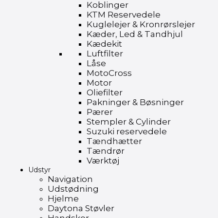
Koblinger
KTM Reservedele
Kuglelejer & Kronrørslejer
Kæder, Led & Tandhjul
Kædekit
Luftfilter
Låse
MotoCross
Motor
Oliefilter
Pakninger & Bøsninger
Pærer
Stempler & Cylinder
Suzuki reservedele
Tændhætter
Tændrør
Værktøj
Udstyr
Navigation
Udstødning
Hjelme
Daytona Støvler