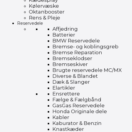
Kædespray
Kølervæske
Oktanbooster
Rens & Pleje
Reservedele
Affjedring
Batterier
BMW Reservedele
Bremse- og koblingsgreb
Bremse Reparation
Bremseklodser
Bremseskiver
Brugte reservedele MC/MX
Diverse & Blandet
Dæk & Slanger
Elartikler
Ensrettere
Fælge & Fælgbånd
GasGas Reservedele
Honda Originale dele
Kabler
Kaburator & Benzin
Knastkæder