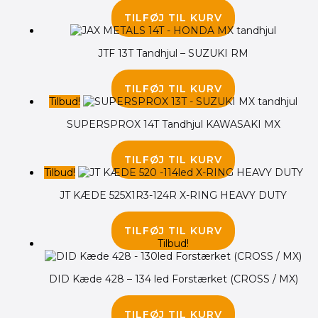
130.00
kr.
TILFØJ TIL KURV
JTF 13T Tandhjul – SUZUKI RM
60.00
kr.
TILFØJ TIL KURV
Tilbud!
SUPERSPROX 14T Tandhjul KAWASAKI MX
100.00
kr.
75.00
kr.
TILFØJ TIL KURV
Tilbud!
JT KÆDE 525X1R3-124R X-RING HEAVY DUTY
755.00
kr.
720.00
kr.
TILFØJ TIL KURV
Tilbud!
DID Kæde 428 – 134 led Forstærket (CROSS / MX)
315.00
kr.
285.00
kr.
TILFØJ TIL KURV