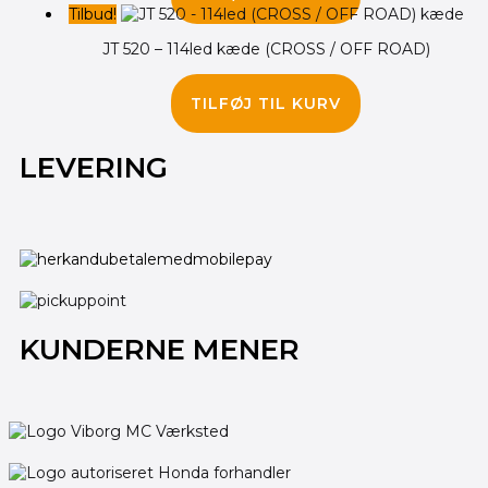
Tilbud!
JT 520 – 114led kæde (CROSS / OFF ROAD)
545.00
kr.
475.00
kr.
TILFØJ TIL KURV
LEVERING
KUNDERNE MENER