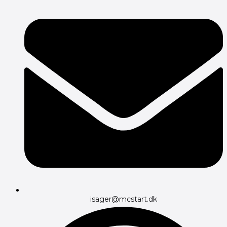
isager@mcstart.dk