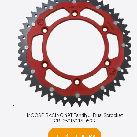
MOOSE RACING 49T Tandhjul Dual Sprocket
CRF250R/CRF450R
475.00
kr.
TILFØJ TIL KURV