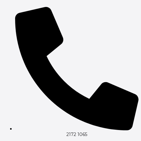
Gå
til
indholdet
2172 1065