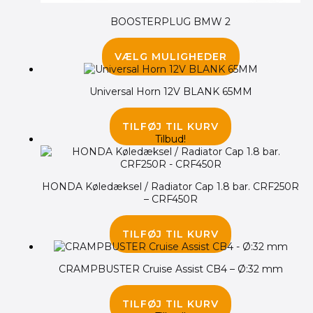
BOOSTERPLUG BMW 2
1,250.00
kr.
1,045.00
kr.
VÆLG MULIGHEDER
Universal Horn 12V BLANK 65MM
65.00
kr.
TILFØJ TIL KURV
Tilbud!
HONDA Køledæksel / Radiator Cap 1.8 bar. CRF250R
– CRF450R
285.00
kr.
195.00
kr.
TILFØJ TIL KURV
CRAMPBUSTER Cruise Assist CB4 – Ø:32 mm
75.00
kr.
TILFØJ TIL KURV