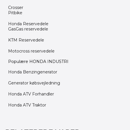
Crosser
Pitbike
Honda Reservedele
GasGas reservedele
KTM Reservedele
Motocross reservedele
Populære HONDA INDUSTRI
Honda Benzingenerator
Generator købsvejledning
Honda ATV Forhandler
Honda ATV Traktor
Dette
Den
Den
Den
Den
Den
Den
vare
oprindelige
oprindelige
oprindelige
aktuelle
aktuelle
aktuelle