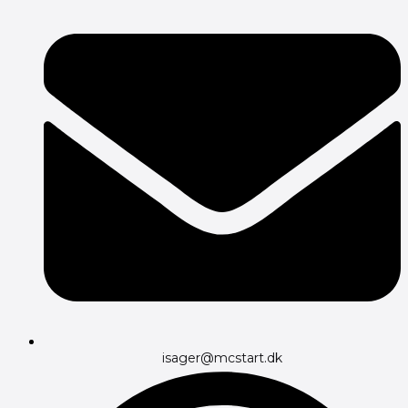
isager@mcstart.dk