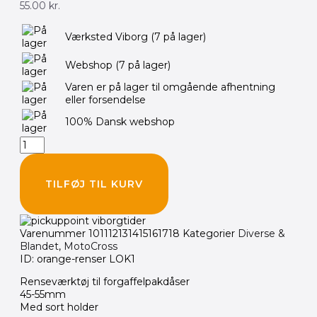
55.00
kr.
Forgaffelværktøj
Værksted Viborg
(7 på lager)
til
rensning
Webshop
(7 på lager)
af
pakdåser
Varen er på lager til omgående afhentning
antal
eller forsendelse
100% Dansk webshop
TILFØJ TIL KURV
Varenummer
101112131415161718
Kategorier
Diverse &
Blandet
,
MotoCross
ID: orange-renser LOK1
Renseværktøj til forgaffelpakdåser
45-55mm
Med sort holder