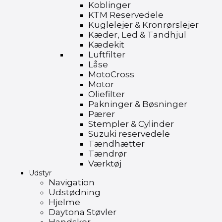
Koblinger
KTM Reservedele
Kuglelejer & Kronrørslejer
Kæder, Led & Tandhjul
Kædekit
Luftfilter
Låse
MotoCross
Motor
Oliefilter
Pakninger & Bøsninger
Pærer
Stempler & Cylinder
Suzuki reservedele
Tændhætter
Tændrør
Værktøj
Udstyr
Navigation
Udstødning
Hjelme
Daytona Støvler