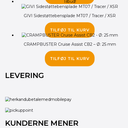
Tilbud!
GIVI Sidestøttebensplade MT07 / Tracer / XSR
410.00
kr.
355.00
kr.
TILFØJ TIL KURV
CRAMPBUSTER Cruise Assist CB2 – Ø: 25 mm
75.00
kr.
TILFØJ TIL KURV
LEVERING
KUNDERNE MENER