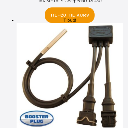
JAX METALS Gearpedal CRF450
135.00
kr.
TILFØJ TIL KURV
Tilbud!