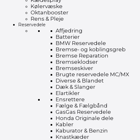
Kædespray
Kølervæske
Oktanbooster
Rens & Pleje
Reservedele
Affjedring
Batterier
BMW Reservedele
Bremse- og koblingsgreb
Bremse Reparation
Bremseklodser
Bremseskiver
Brugte reservedele MC/MX
Diverse & Blandet
Dæk & Slanger
Elartikler
Ensrettere
Fælge & Fælgbånd
GasGas Reservedele
Honda Originale dele
Kabler
Kaburator & Benzin
Knastkæder