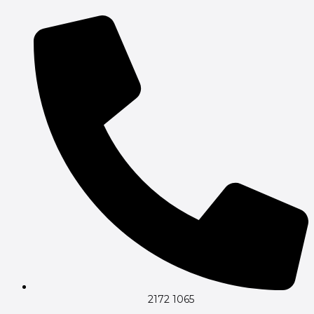
Gå
til
indholdet
2172 1065