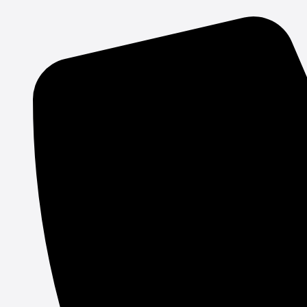
Gå
til
indholdet