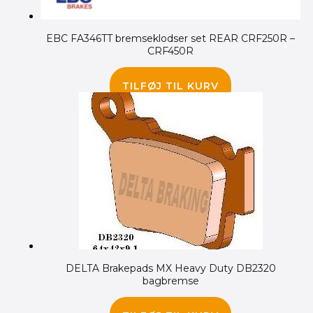
EBC FA346TT bremseklodser set REAR CRF250R –
CRF450R
150.00
kr.
TILFØJ TIL KURV
DELTA Brakepads MX Heavy Duty DB2320
bagbremse
135.00
kr.