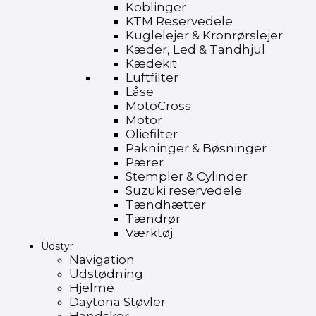
Koblinger
KTM Reservedele
Kuglelejer & Kronrørslejer
Kæder, Led & Tandhjul
Kædekit
Luftfilter
Låse
MotoCross
Motor
Oliefilter
Pakninger & Bøsninger
Pærer
Stempler & Cylinder
Suzuki reservedele
Tændhætter
Tændrør
Værktøj
Udstyr
Navigation
Udstødning
Hjelme
Daytona Støvler