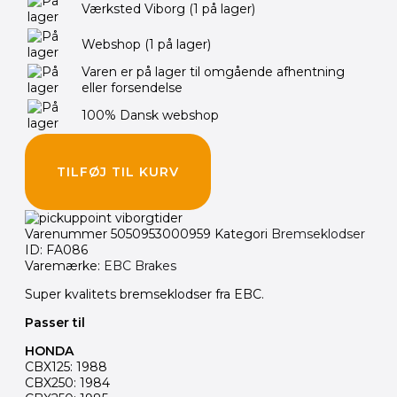
var:
er:
Værksted Viborg
(1 på lager)
280.00 kr..
265.00 kr..
Webshop
(1 på lager)
Varen er på lager til omgående afhentning
eller forsendelse
100% Dansk webshop
TILFØJ TIL KURV
Varenummer
5050953000959
Kategori
Bremseklodser
ID: FA086
Varemærke:
EBC Brakes
Super kvalitets bremseklodser fra EBC.
Passer til
HONDA
CBX125: 1988
CBX250: 1984