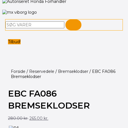
Søg
Tilbud!
Forside
/
Reservedele
/
Bremseklodser
/ EBC FA086
Bremseklodser
EBC FA086
BREMSEKLODSER
Den
Den
280.00
kr.
265.00
kr.
oprindelige
aktuelle
pris
pris