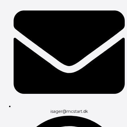
isager@mcstart.dk