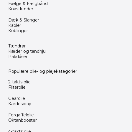
Fælge & Fælgbånd
Knastkæder
Dæk & Slanger
Kabler
Koblinger
Tændrør
Kæder og tandhjul
Pakdåser
Populære olie- og plejekategorier
2-takts olie
Filterolie
Gearolie
Kædespray
Forgaffelolie
Oktanbooster
4-takts olie