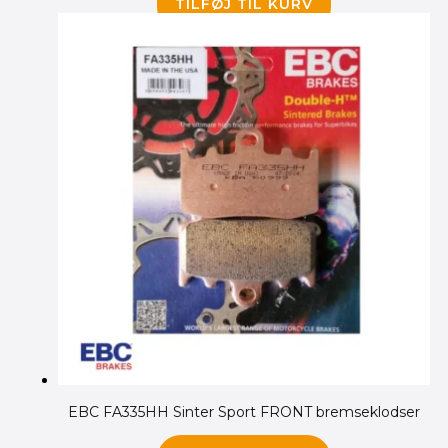
TILFØJ TIL KURV
EBC FA335HH Sinter Sport FRONT bremseklodser
345.00
kr.