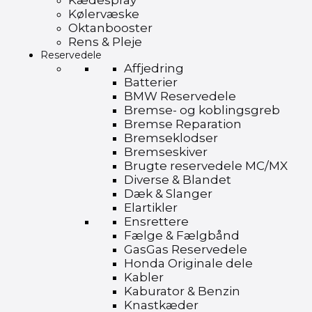
Kædespray
Kølervæske
Oktanbooster
Rens & Pleje
Reservedele
Affjedring
Batterier
BMW Reservedele
Bremse- og koblingsgreb
Bremse Reparation
Bremseklodser
Bremseskiver
Brugte reservedele MC/MX
Diverse & Blandet
Dæk & Slanger
Elartikler
Ensrettere
Fælge & Fælgbånd
GasGas Reservedele
Honda Originale dele
Kabler
Kaburator & Benzin
Knastkæder