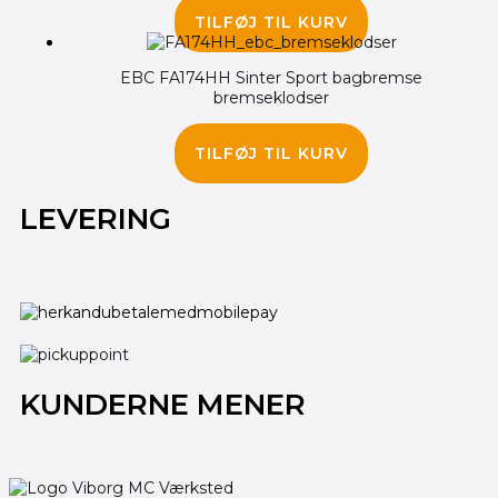
345.00
kr.
295.00
kr.
TILFØJ TIL KURV
EBC FA174HH Sinter Sport bagbremse
bremseklodser
280.00
kr.
TILFØJ TIL KURV
LEVERING
KUNDERNE MENER