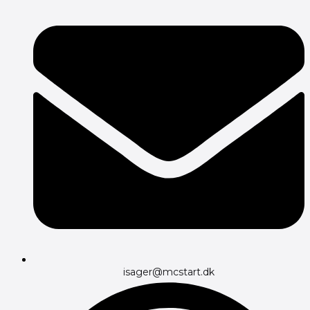
isager@mcstart.dk