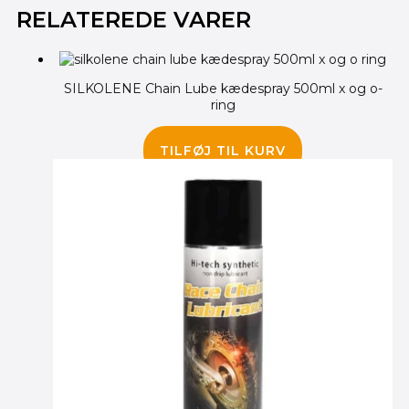
oprindelige
aktuelle
RELATEREDE VARER
pris
pris
var:
er:
245.00 kr..
210.00 kr..
SILKOLENE Chain Lube kædespray 500ml x og o-
ring
145.00
kr.
TILFØJ TIL KURV