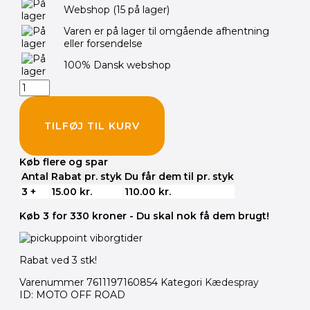
Webshop
(15 på lager)
ROAD
500ML
Varen er på lager til omgående afhentning
antal
eller forsendelse
100% Dansk webshop
TILFØJ TIL KURV
Køb flere og spar
Antal
Rabat pr. styk
Du får dem til pr. styk
3 +
15.00
kr.
110.00
kr.
Køb 3 for 330 kroner - Du skal nok få dem brugt!
Rabat ved 3 stk!
Varenummer
7611197160854
Kategori
Kædespray
ID: MOTO OFF ROAD