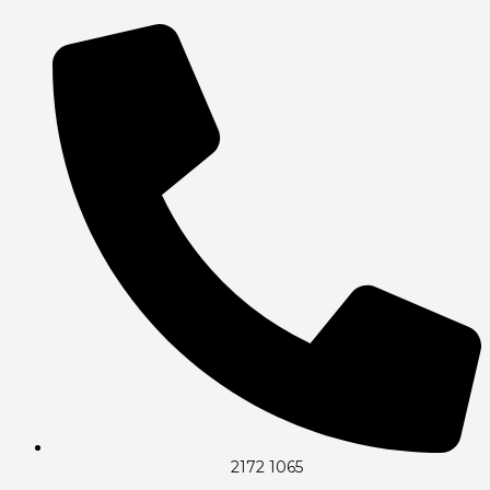
Gå
til
indholdet
2172 1065