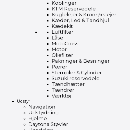
Koblinger
KTM Reservedele
Kuglelejer & Kronrørslejer
Kæder, Led & Tandhjul
Kædekit
Luftfilter
Låse
MotoCross
Motor
Oliefilter
Pakninger & Bøsninger
Pærer
Stempler & Cylinder
Suzuki reservedele
Tændhætter
Tændrør
Værktøj
Udstyr
Navigation
Udstødning
Hjelme
Daytona Støvler