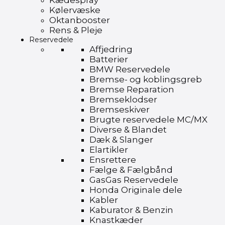
Kædespray
Kølervæske
Oktanbooster
Rens & Pleje
Reservedele
Affjedring
Batterier
BMW Reservedele
Bremse- og koblingsgreb
Bremse Reparation
Bremseklodser
Bremseskiver
Brugte reservedele MC/MX
Diverse & Blandet
Dæk & Slanger
Elartikler
Ensrettere
Fælge & Fælgbånd
GasGas Reservedele
Honda Originale dele
Kabler
Kaburator & Benzin
Knastkæder