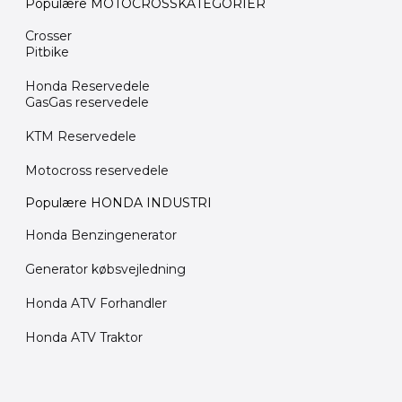
Populære MOTOCROSSKATEGORIER
Crosser
Pitbike
Honda Reservedele
GasGas reservedele
KTM Reservedele
Motocross reservedele
Populære HONDA INDUSTRI
Honda Benzingenerator
Generator købsvejledning
Honda ATV Forhandler
Honda ATV Traktor
Den
Den