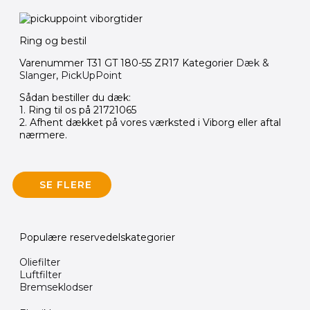
Rens
&
Pleje
Ring og bestil
Reservedele
Varenummer
T31 GT 180-55 ZR17
Kategorier
Dæk &
Slanger
,
PickUpPoint
Affjedring
Batterier
Sådan bestiller du dæk:
1. Ring til os på 21721065
BMW
2. Afhent dækket på vores værksted i Viborg eller aftal
Reservedele
nærmere.
Bremse-
og
koblingsgreb
SE FLERE
Bremse
Reparation
Bremseklodse
Populære reservedelskategorier
Bremseskiver
Oliefilter
Luftfilter
Brugte
Bremseklodser
reservedele
MC/MX