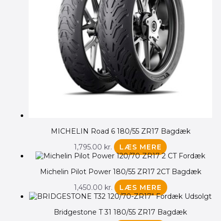
Hjelme
Daytona
Støvler
Handsker
Tilbehør
Beskyttelse
Tøj
Modelguide
Værkstedet
MICHELIN Road 6 180/55 ZR17 Bagdæk
VærkstedsFormular
1,795.00
kr.
LÆS MERE
Priser
Personale
Michelin Pilot Power 180/55 ZR17 2CT Bagdæk
Om
1,450.00
kr.
LÆS MERE
Handelsbetingels
Udsolgt
Producenter
Bridgestone T 31 180/55 ZR17 Bagdæk