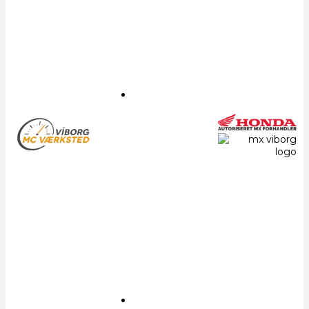
Generator
ATV
ATV
Traktor
Honda
Crosser
Pitbike
Honda
CRF250R
2027
Honda
CRF450R
2027
Honda
Originale
dele
Væsker