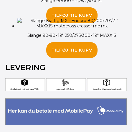
Slange 90/100 – 2,25/2,50 x 14″
90.00
kr.
TILFØJ TIL KURV
Slange 90-90×19″ 250/275/300×19″ MAXXIS
155.00
kr.
TILFØJ TIL KURV
LEVERING