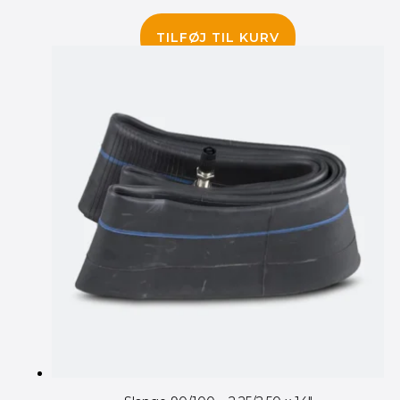
300.00
kr.
250.00
kr.
TILFØJ TIL KURV