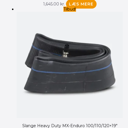
Cookie
1,645.00
kr.
LÆS MERE
og
Tilbud!
Privatlivspolitik
Nyheder
Vandpolering
Videoer
Tips
Viden
Slange Heavy Duty MX-Enduro 100/110/120×19″