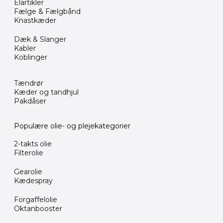
Elartikler
Diverse
Fælge & Fælgbånd
Knastkæder
&
Blandet
Dæk & Slanger
Dæk
Kabler
&
Koblinger
Slanger
Elartikler
Tændrør
Kæder og tandhjul
Ensrettere
Pakdåser
Fælge
&
Populære olie- og plejekategorier
Fælgbånd
2-takts olie
GasGas
Filterolie
Reservedele
Honda
Gearolie
Originale
Kædespray
dele
Forgaffelolie
Kabler
Oktanbooster
Kaburator