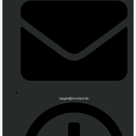
isager@mcstart.dk