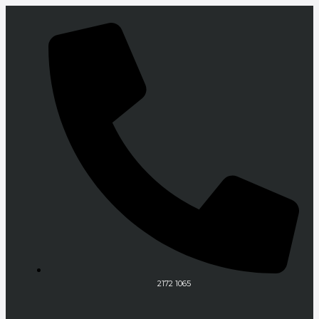
Gå
til
indholdet
2172 1065