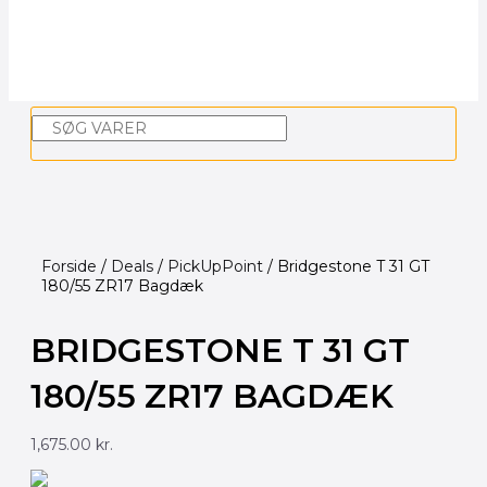
2-
takts
Olie
4-
Takts
Søg
Olie
Bremse
&
Koblingsvæske
Filterolie
&
Forside
/
Deals
/
PickUpPoint
/ Bridgestone T 31 GT
Rens
180/55 ZR17 Bagdæk
Forgaffelolie
BRIDGESTONE T 31 GT
Gear
Olie
180/55 ZR17 BAGDÆK
Kædespray
Kølervæske
1,675.00
kr.
Oktanbooster