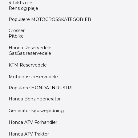
4-takts olie
&
Rens og pleje
Benzin
Populære MOTOCROSSKATEGORIER
Knastkæder
Koblinger
Crosser
Pitbike
KTM
Reservedele
Honda Reservedele
GasGas reservedele
Kuglelejer
&
KTM Reservedele
Kronrørslejer
Kæder,
Motocross reservedele
Led
&
Populære HONDA INDUSTRI
Tandhjul
Honda Benzingenerator
Kædekit
Generator købsvejledning
Luftfilter
Låse
Honda ATV Forhandler
MotoCross
Honda ATV Traktor