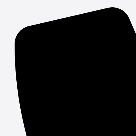
Gå
til
indholdet